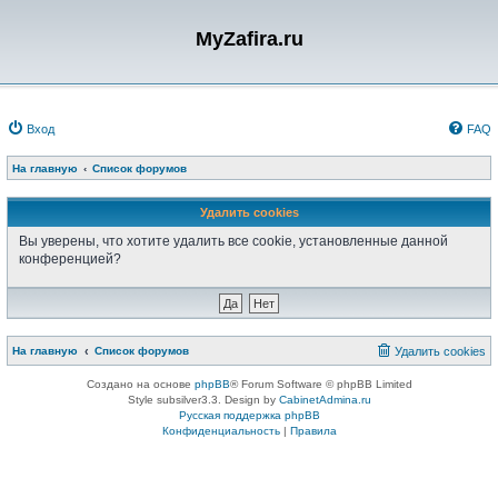
MyZafira.ru
Вход
FAQ
На главную
Список форумов
Удалить cookies
Вы уверены, что хотите удалить все cookie, установленные данной
конференцией?
На главную
Список форумов
Удалить cookies
Создано на основе
phpBB
® Forum Software © phpBB Limited
Style subsilver3.3. Design by
CabinetAdmina.ru
Русская поддержка phpBB
Конфиденциальность
|
Правила