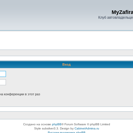
MyZafira
Клуб автовладельцев
Вход
а конференции в этот раз
Создано на основе
phpBB
® Forum Software © phpBB Limited
Style subsilver3.3. Design by
CabinetAdmina.ru
Русская поддержка phpBB