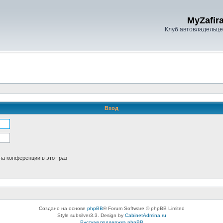
MyZafira
Клуб автовладельцев
Вход
а конференции в этот раз
Создано на основе
phpBB
® Forum Software © phpBB Limited
Style subsilver3.3. Design by
CabinetAdmina.ru
Русская поддержка phpBB