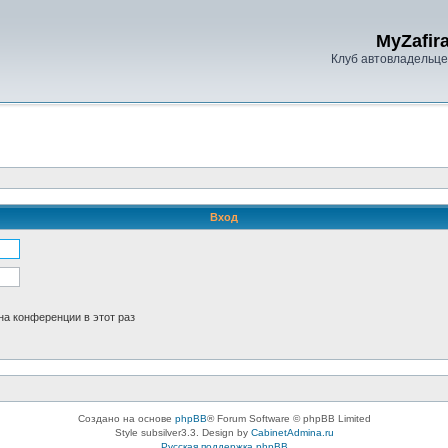
MyZafira
Клуб автовладельцев
Вход
а конференции в этот раз
Создано на основе
phpBB
® Forum Software © phpBB Limited
Style subsilver3.3. Design by
CabinetAdmina.ru
Русская поддержка phpBB