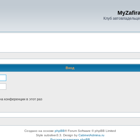
MyZafira
Клуб автовладельцев
Вход
а конференции в этот раз
Создано на основе
phpBB
® Forum Software © phpBB Limited
Style subsilver3.3. Design by
CabinetAdmina.ru
Русская поддержка phpBB