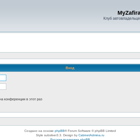
MyZafira
Клуб автовладельцев
Вход
а конференции в этот раз
Создано на основе
phpBB
® Forum Software © phpBB Limited
Style subsilver3.3. Design by
CabinetAdmina.ru
Русская поддержка phpBB