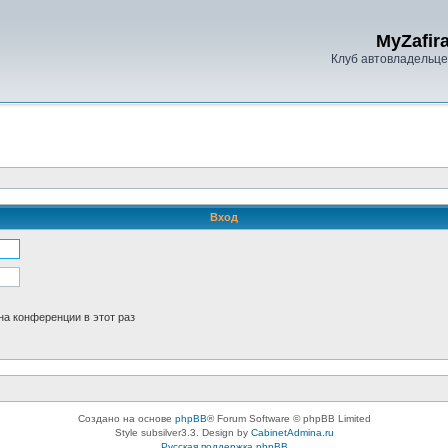
MyZafira
Клуб автовладельцев
Вход
а конференции в этот раз
Создано на основе
phpBB
® Forum Software © phpBB Limited
Style subsilver3.3. Design by
CabinetAdmina.ru
Русская поддержка phpBB