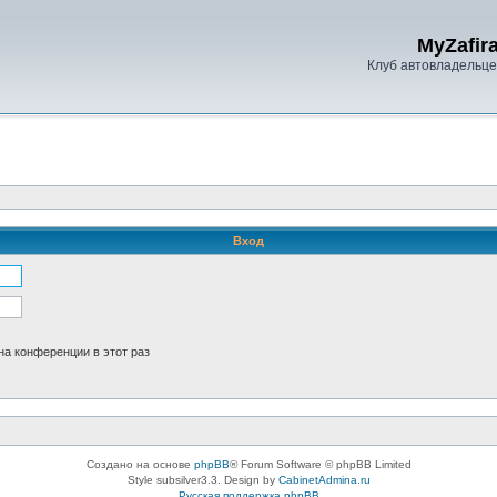
MyZafira
Клуб автовладельцев
Вход
а конференции в этот раз
Создано на основе
phpBB
® Forum Software © phpBB Limited
Style subsilver3.3. Design by
CabinetAdmina.ru
Русская поддержка phpBB