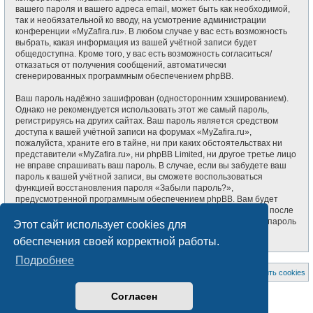
вашего пароля и вашего адреса email, может быть как необходимой,
так и необязательной ко вводу, на усмотрение администрации
конференции «MyZafira.ru». В любом случае у вас есть возможность
выбрать, какая информация из вашей учётной записи будет
общедоступна. Кроме того, у вас есть возможность согласиться/
отказаться от получения сообщений, автоматически
сгенерированных программным обеспечением phpBB.
Ваш пароль надёжно зашифрован (односторонним хэшированием).
Однако не рекомендуется использовать этот же самый пароль,
регистрируясь на других сайтах. Ваш пароль является средством
доступа к вашей учётной записи на форумах «MyZafira.ru»,
пожалуйста, храните его в тайне, ни при каких обстоятельствах ни
представители «MyZafira.ru», ни phpBB Limited, ни другое третье лицо
не вправе спрашивать ваш пароль. В случае, если вы забудете ваш
пароль к вашей учётной записи, вы сможете воспользоваться
функцией восстановления пароля «Забыли пароль?»,
предусмотренной программным обеспечением phpBB. Вам будет
необходимо ввести ваше имя пользователя и ваш адрес email, после
чего программное обеспечение phpBB сгенерирует вам новый пароль
Этот сайт использует cookies для
для вашей учётной записи.
обеспечения своей корректной работы.
Подробнее
На главную
Список форумов
Удалить cookies
Создано на основе
phpBB
® Forum Software © phpBB Limited
Согласен
Style subsilver3.3. Design by
CabinetAdmina.ru
Русская поддержка phpBB