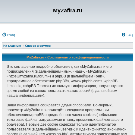
MyZafira.ru
Вход
FAQ
На главную
Список форумов
MyZafira.ru - Соглашение о конфиденциальности
Это соглашение подробно объясняет, как «MyZafira.ru» и его
подразделения (в дальнейшем «мы», «наш», «MyZafira.ru»,
«https://myzafira.ru/forum») и phpBB (в дальнейшем «они»,
«программное обеспечение phpBB», «www.phpbb.com», «phpBB
Limited», «phpBB Teams») используют информацию, полученную во
время любой из ваших пользовательских сессий (в дальнейшем
«ваша информация»).
Ваша информация собирается двумя способами. Во-первых,
просмотр «MyZafira.ru» приведёт к созданию программным
обеспечением phpBB определённого числа cookies (небольшие
текстовые файлы, загружаемые в папку временных файлов вашего
браузера). Первые две cookie содержат только идентификатор
пользователя (в дальнейшем «user-id») и идентификатор анонимной
сессии (в дальнейшем «session-id»), автоматически присвоенные вам