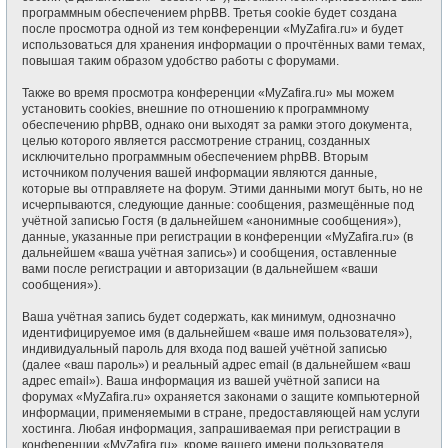
программным обеспечением phpBB. Третья cookie будет создана
после просмотра одной из тем конференции «MyZafira.ru» и будет
использоваться для хранения информации о прочтённых вами темах,
повышая таким образом удобство работы с форумами.
Также во время просмотра конференции «MyZafira.ru» мы можем
установить cookies, внешние по отношению к программному
обеспечению phpBB, однако они выходят за рамки этого документа,
целью которого является рассмотрение страниц, созданных
исключительно программным обеспечением phpBB. Вторым
источником получения вашей информации являются данные,
которые вы отправляете на форум. Этими данными могут быть, но не
исчерпываются, следующие данные: сообщения, размещённые под
учётной записью Гостя (в дальнейшем «анонимные сообщения»),
данные, указанные при регистрации в конференции «MyZafira.ru» (в
дальнейшем «ваша учётная запись») и сообщения, оставленные
вами после регистрации и авторизации (в дальнейшем «ваши
сообщения»).
Ваша учётная запись будет содержать, как минимум, однозначно
идентифицируемое имя (в дальнейшем «ваше имя пользователя»),
индивидуальный пароль для входа под вашей учётной записью
(далее «ваш пароль») и реальный адрес email (в дальнейшем «ваш
адрес email»). Ваша информация из вашей учётной записи на
форумах «MyZafira.ru» охраняется законами о защите компьютерной
информации, применяемыми в стране, предоставляющей нам услуги
хостинга. Любая информация, запрашиваемая при регистрации в
конференции «MyZafira.ru», кроме вашего имени пользователя,