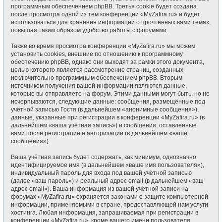
программным обеспечением phpBB. Третья cookie будет создана
после просмотра одной из тем конференции «MyZafira.ru» и будет
использоваться для хранения информации о прочтённых вами темах,
повышая таким образом удобство работы с форумами.
Также во время просмотра конференции «MyZafira.ru» мы можем
установить cookies, внешние по отношению к программному
обеспечению phpBB, однако они выходят за рамки этого документа,
целью которого является рассмотрение страниц, созданных
исключительно программным обеспечением phpBB. Вторым
источником получения вашей информации являются данные,
которые вы отправляете на форум. Этими данными могут быть, но не
исчерпываются, следующие данные: сообщения, размещённые под
учётной записью Гостя (в дальнейшем «анонимные сообщения»),
данные, указанные при регистрации в конференции «MyZafira.ru» (в
дальнейшем «ваша учётная запись») и сообщения, оставленные
вами после регистрации и авторизации (в дальнейшем «ваши
сообщения»).
Ваша учётная запись будет содержать, как минимум, однозначно
идентифицируемое имя (в дальнейшем «ваше имя пользователя»),
индивидуальный пароль для входа под вашей учётной записью
(далее «ваш пароль») и реальный адрес email (в дальнейшем «ваш
адрес email»). Ваша информация из вашей учётной записи на
форумах «MyZafira.ru» охраняется законами о защите компьютерной
информации, применяемыми в стране, предоставляющей нам услуги
хостинга. Любая информация, запрашиваемая при регистрации в
конференции «MyZafira.ru», кроме вашего имени пользователя,