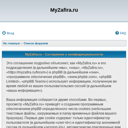
MyZafira.ru
Вход
FAQ
На главную
Список форумов
MyZafira.ru - Соглашение о конфиденциальности
Это соглашение подробно объясняет, как «MyZafira.ru» и его
подразделения (в дальнейшем «мы», «наш», «MyZafira.ru»,
«https://myzafira.ru/forum») и phpBB (в дальнейшем «они»,
«программное обеспечение phpBB», «www.phpbb.com», «phpBB
Limited», «phpBB Teams») используют информацию, полученную во
время любой из ваших пользовательских сессий (в дальнейшем
«ваша информация»).
Ваша информация собирается двумя способами. Во-первых,
просмотр «MyZafira.ru» приведёт к созданию программным
обеспечением phpBB определённого числа cookies (небольшие
текстовые файлы, загружаемые в папку временных файлов вашего
браузера). Первые две cookie содержат только идентификатор
пользователя (в дальнейшем «user-id») и идентификатор анонимной
сессии (в дальнейшем «session-id»), автоматически присвоенные вам