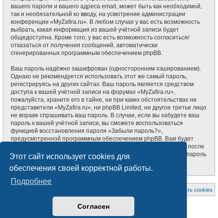
вашего пароля и вашего адреса email, может быть как необходимой,
так и необязательной ко вводу, на усмотрение администрации
конференции «MyZafira.ru». В любом случае у вас есть возможность
выбрать, какая информация из вашей учётной записи будет
общедоступна. Кроме того, у вас есть возможность согласиться/
отказаться от получения сообщений, автоматически
сгенерированных программным обеспечением phpBB.
Ваш пароль надёжно зашифрован (односторонним хэшированием).
Однако не рекомендуется использовать этот же самый пароль,
регистрируясь на других сайтах. Ваш пароль является средством
доступа к вашей учётной записи на форумах «MyZafira.ru»,
пожалуйста, храните его в тайне, ни при каких обстоятельствах ни
представители «MyZafira.ru», ни phpBB Limited, ни другое третье лицо
не вправе спрашивать ваш пароль. В случае, если вы забудете ваш
пароль к вашей учётной записи, вы сможете воспользоваться
функцией восстановления пароля «Забыли пароль?»,
предусмотренной программным обеспечением phpBB. Вам будет
необходимо ввести ваше имя пользователя и ваш адрес email, после
чего программное обеспечение phpBB сгенерирует вам новый пароль
Этот сайт использует cookies для
для вашей учётной записи.
обеспечения своей корректной работы.
Подробнее
На главную
Список форумов
Удалить cookies
Создано на основе
phpBB
® Forum Software © phpBB Limited
Согласен
Style subsilver3.3. Design by
CabinetAdmina.ru
Русская поддержка phpBB