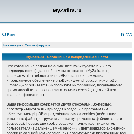
MyZafira.ru
Вход
FAQ
На главную
Список форумов
MyZafira.ru - Соглашение о конфиденциальности
Это соглашение подробно объясняет, как «MyZafira.ru» и его
подразделения (в дальнейшем «мы», «наш», «MyZafira.ru»,
«https://myzafira.ru/forum») и phpBB (в дальнейшем «они»,
«программное обеспечение phpBB», «www.phpbb.com», «phpBB
Limited», «phpBB Teams») используют информацию, полученную во
время любой из ваших пользовательских сессий (в дальнейшем
«ваша информация»).
Ваша информация собирается двумя способами. Во-первых,
просмотр «MyZafira.ru» приведёт к созданию программным
обеспечением phpBB определённого числа cookies (небольшие
текстовые файлы, загружаемые в папку временных файлов вашего
браузера). Первые две cookie содержат только идентификатор
пользователя (в дальнейшем «user-id») и идентификатор анонимной
сессии (в дальнейшем «session-id»), автоматически присвоенные вам