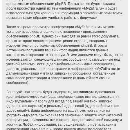
программным обеспечением phpBB. Третья cookie будет создана
после просмотра одной из тем конференции «MyZafira.ru» и будет
использоваться для хранения информации о прочтённых вами темах,
повышая таким образом удобство работы с форумами.
Также во время просмотра конференции «MyZafira.ru» мы можем
установить cookies, внешние по отношению к программному
обеспечению phpBB, однако они выходят за рамки этого документа,
целью которого является рассмотрение страниц, созданных
исключительно программным обеспечением phpBB. Вторым
источником получения вашей информации являются данные,
которые вы отправляете на форум. Этими данными могут быть, но не
исчерпываются, следующие данные: сообщения, размещённые под
учётной записью Гостя (в дальнейшем «анонимные сообщения»),
данные, указанные при регистрации в конференции «MyZafira.ru» (в
дальнейшем «ваша учётная запись») и сообщения, оставленные
вами после регистрации и авторизации (в дальнейшем «ваши
сообщения»).
Ваша учётная запись будет содержать, как минимум, однозначно
идентифицируемое имя (в дальнейшем «ваше имя пользователя»),
индивидуальный пароль для входа под вашей учётной записью
(далее «ваш пароль») и реальный адрес email (в дальнейшем «ваш
адрес email»). Ваша информация из вашей учётной записи на
форумах «MyZafira.ru» охраняется законами о защите компьютерной
информации, применяемыми в стране, предоставляющей нам услуги
хостинга. Любая информация, запрашиваемая при регистрации в
конференции «MyZafira.ru», кроме вашего имени пользователя,