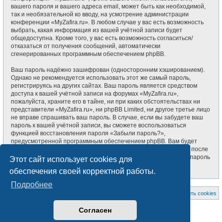
вашего пароля и вашего адреса email, может быть как необходимой,
так и необязательной ко вводу, на усмотрение администрации
конференции «MyZafira.ru». В любом случае у вас есть возможность
выбрать, какая информация из вашей учётной записи будет
общедоступна. Кроме того, у вас есть возможность согласиться/
отказаться от получения сообщений, автоматически
сгенерированных программным обеспечением phpBB.
Ваш пароль надёжно зашифрован (односторонним хэшированием).
Однако не рекомендуется использовать этот же самый пароль,
регистрируясь на других сайтах. Ваш пароль является средством
доступа к вашей учётной записи на форумах «MyZafira.ru»,
пожалуйста, храните его в тайне, ни при каких обстоятельствах ни
представители «MyZafira.ru», ни phpBB Limited, ни другое третье лицо
не вправе спрашивать ваш пароль. В случае, если вы забудете ваш
пароль к вашей учётной записи, вы сможете воспользоваться
функцией восстановления пароля «Забыли пароль?»,
предусмотренной программным обеспечением phpBB. Вам будет
необходимо ввести ваше имя пользователя и ваш адрес email, после
чего программное обеспечение phpBB сгенерирует вам новый пароль
Этот сайт использует cookies для
для вашей учётной записи.
обеспечения своей корректной работы.
Подробнее
На главную
Список форумов
Удалить cookies
Создано на основе
phpBB
® Forum Software © phpBB Limited
Согласен
Style subsilver3.3. Design by
CabinetAdmina.ru
Русская поддержка phpBB