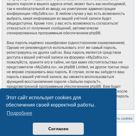
вашего пароля и вашего адреса email, может быть как необходимой,
так и необязательной ко вводу, на усмотрение администрации
конференции «MyZafira.ru». В любом случае у вас есть возможность
выбрать, какая информация из вашей учётной записи будет
общедоступна. Кроме того, у вас есть возможность согласиться/
отказаться от получения сообщений, автоматически
сгенерированных программным обеспечением phpBB.
Ваш пароль надёжно зашифрован (односторонним хэшированием).
Однако не рекомендуется использовать этот же самый пароль,
регистрируясь на других сайтах. Ваш пароль является средством
доступа к вашей учётной записи на форумах «MyZafira.ru»,
пожалуйста, храните его в тайне, ни при каких обстоятельствах ни
представители «MyZafira.ru», ни phpBB Limited, ни другое третье лицо
не вправе спрашивать ваш пароль. В случае, если вы забудете ваш
пароль к вашей учётной записи, вы сможете воспользоваться
функцией восстановления пароля «Забыли пароль?»,
предусмотренной программным обеспечением phpBB. Вам будет
необходимо ввести ваше имя пользователя и ваш адрес email, после
чего программное обеспечение phpBB сгенерирует вам новый пароль
Этот сайт использует cookies для
для вашей учётной записи.
обеспечения своей корректной работы.
Подробнее
На главную
Список форумов
Удалить cookies
Создано на основе
phpBB
® Forum Software © phpBB Limited
Согласен
Style subsilver3.3. Design by
CabinetAdmina.ru
Русская поддержка phpBB