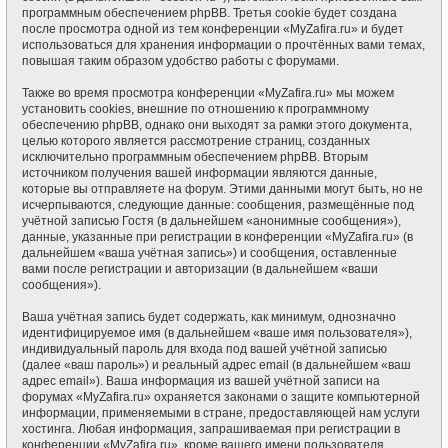
программным обеспечением phpBB. Третья cookie будет создана
после просмотра одной из тем конференции «MyZafira.ru» и будет
использоваться для хранения информации о прочтённых вами темах,
повышая таким образом удобство работы с форумами.
Также во время просмотра конференции «MyZafira.ru» мы можем
установить cookies, внешние по отношению к программному
обеспечению phpBB, однако они выходят за рамки этого документа,
целью которого является рассмотрение страниц, созданных
исключительно программным обеспечением phpBB. Вторым
источником получения вашей информации являются данные,
которые вы отправляете на форум. Этими данными могут быть, но не
исчерпываются, следующие данные: сообщения, размещённые под
учётной записью Гостя (в дальнейшем «анонимные сообщения»),
данные, указанные при регистрации в конференции «MyZafira.ru» (в
дальнейшем «ваша учётная запись») и сообщения, оставленные
вами после регистрации и авторизации (в дальнейшем «ваши
сообщения»).
Ваша учётная запись будет содержать, как минимум, однозначно
идентифицируемое имя (в дальнейшем «ваше имя пользователя»),
индивидуальный пароль для входа под вашей учётной записью
(далее «ваш пароль») и реальный адрес email (в дальнейшем «ваш
адрес email»). Ваша информация из вашей учётной записи на
форумах «MyZafira.ru» охраняется законами о защите компьютерной
информации, применяемыми в стране, предоставляющей нам услуги
хостинга. Любая информация, запрашиваемая при регистрации в
конференции «MyZafira.ru», кроме вашего имени пользователя,