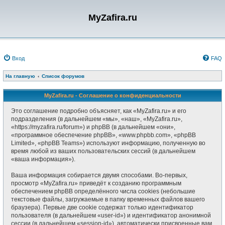
MyZafira.ru
Вход
FAQ
На главную
Список форумов
MyZafira.ru - Соглашение о конфиденциальности
Это соглашение подробно объясняет, как «MyZafira.ru» и его
подразделения (в дальнейшем «мы», «наш», «MyZafira.ru»,
«https://myzafira.ru/forum») и phpBB (в дальнейшем «они»,
«программное обеспечение phpBB», «www.phpbb.com», «phpBB
Limited», «phpBB Teams») используют информацию, полученную во
время любой из ваших пользовательских сессий (в дальнейшем
«ваша информация»).
Ваша информация собирается двумя способами. Во-первых,
просмотр «MyZafira.ru» приведёт к созданию программным
обеспечением phpBB определённого числа cookies (небольшие
текстовые файлы, загружаемые в папку временных файлов вашего
браузера). Первые две cookie содержат только идентификатор
пользователя (в дальнейшем «user-id») и идентификатор анонимной
сессии (в дальнейшем «session-id»), автоматически присвоенные вам