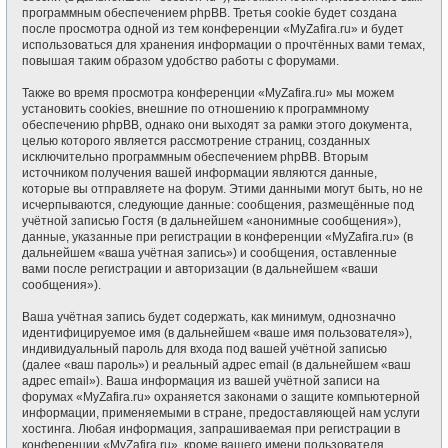
программным обеспечением phpBB. Третья cookie будет создана
после просмотра одной из тем конференции «MyZafira.ru» и будет
использоваться для хранения информации о прочтённых вами темах,
повышая таким образом удобство работы с форумами.
Также во время просмотра конференции «MyZafira.ru» мы можем
установить cookies, внешние по отношению к программному
обеспечению phpBB, однако они выходят за рамки этого документа,
целью которого является рассмотрение страниц, созданных
исключительно программным обеспечением phpBB. Вторым
источником получения вашей информации являются данные,
которые вы отправляете на форум. Этими данными могут быть, но не
исчерпываются, следующие данные: сообщения, размещённые под
учётной записью Гостя (в дальнейшем «анонимные сообщения»),
данные, указанные при регистрации в конференции «MyZafira.ru» (в
дальнейшем «ваша учётная запись») и сообщения, оставленные
вами после регистрации и авторизации (в дальнейшем «ваши
сообщения»).
Ваша учётная запись будет содержать, как минимум, однозначно
идентифицируемое имя (в дальнейшем «ваше имя пользователя»),
индивидуальный пароль для входа под вашей учётной записью
(далее «ваш пароль») и реальный адрес email (в дальнейшем «ваш
адрес email»). Ваша информация из вашей учётной записи на
форумах «MyZafira.ru» охраняется законами о защите компьютерной
информации, применяемыми в стране, предоставляющей нам услуги
хостинга. Любая информация, запрашиваемая при регистрации в
конференции «MyZafira.ru», кроме вашего имени пользователя,