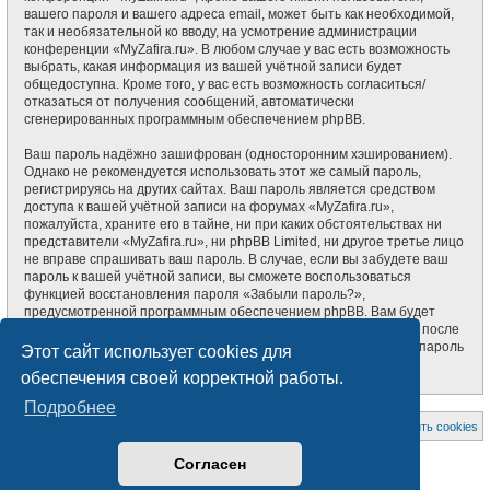
вашего пароля и вашего адреса email, может быть как необходимой,
так и необязательной ко вводу, на усмотрение администрации
конференции «MyZafira.ru». В любом случае у вас есть возможность
выбрать, какая информация из вашей учётной записи будет
общедоступна. Кроме того, у вас есть возможность согласиться/
отказаться от получения сообщений, автоматически
сгенерированных программным обеспечением phpBB.
Ваш пароль надёжно зашифрован (односторонним хэшированием).
Однако не рекомендуется использовать этот же самый пароль,
регистрируясь на других сайтах. Ваш пароль является средством
доступа к вашей учётной записи на форумах «MyZafira.ru»,
пожалуйста, храните его в тайне, ни при каких обстоятельствах ни
представители «MyZafira.ru», ни phpBB Limited, ни другое третье лицо
не вправе спрашивать ваш пароль. В случае, если вы забудете ваш
пароль к вашей учётной записи, вы сможете воспользоваться
функцией восстановления пароля «Забыли пароль?»,
предусмотренной программным обеспечением phpBB. Вам будет
необходимо ввести ваше имя пользователя и ваш адрес email, после
чего программное обеспечение phpBB сгенерирует вам новый пароль
Этот сайт использует cookies для
для вашей учётной записи.
обеспечения своей корректной работы.
Подробнее
На главную
Список форумов
Удалить cookies
Создано на основе
phpBB
® Forum Software © phpBB Limited
Согласен
Style subsilver3.3. Design by
CabinetAdmina.ru
Русская поддержка phpBB