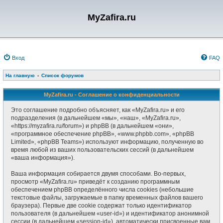
MyZafira.ru
Вход
FAQ
На главную
Список форумов
MyZafira.ru - Соглашение о конфиденциальности
Это соглашение подробно объясняет, как «MyZafira.ru» и его
подразделения (в дальнейшем «мы», «наш», «MyZafira.ru»,
«https://myzafira.ru/forum») и phpBB (в дальнейшем «они»,
«программное обеспечение phpBB», «www.phpbb.com», «phpBB
Limited», «phpBB Teams») используют информацию, полученную во
время любой из ваших пользовательских сессий (в дальнейшем
«ваша информация»).
Ваша информация собирается двумя способами. Во-первых,
просмотр «MyZafira.ru» приведёт к созданию программным
обеспечением phpBB определённого числа cookies (небольшие
текстовые файлы, загружаемые в папку временных файлов вашего
браузера). Первые две cookie содержат только идентификатор
пользователя (в дальнейшем «user-id») и идентификатор анонимной
сессии (в дальнейшем «session-id»), автоматически присвоенные вам