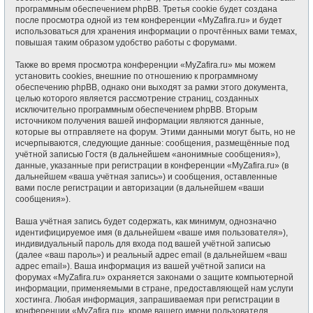
программным обеспечением phpBB. Третья cookie будет создана
после просмотра одной из тем конференции «MyZafira.ru» и будет
использоваться для хранения информации о прочтённых вами темах,
повышая таким образом удобство работы с форумами.
Также во время просмотра конференции «MyZafira.ru» мы можем
установить cookies, внешние по отношению к программному
обеспечению phpBB, однако они выходят за рамки этого документа,
целью которого является рассмотрение страниц, созданных
исключительно программным обеспечением phpBB. Вторым
источником получения вашей информации являются данные,
которые вы отправляете на форум. Этими данными могут быть, но не
исчерпываются, следующие данные: сообщения, размещённые под
учётной записью Гостя (в дальнейшем «анонимные сообщения»),
данные, указанные при регистрации в конференции «MyZafira.ru» (в
дальнейшем «ваша учётная запись») и сообщения, оставленные
вами после регистрации и авторизации (в дальнейшем «ваши
сообщения»).
Ваша учётная запись будет содержать, как минимум, однозначно
идентифицируемое имя (в дальнейшем «ваше имя пользователя»),
индивидуальный пароль для входа под вашей учётной записью
(далее «ваш пароль») и реальный адрес email (в дальнейшем «ваш
адрес email»). Ваша информация из вашей учётной записи на
форумах «MyZafira.ru» охраняется законами о защите компьютерной
информации, применяемыми в стране, предоставляющей нам услуги
хостинга. Любая информация, запрашиваемая при регистрации в
конференции «MyZafira.ru», кроме вашего имени пользователя,