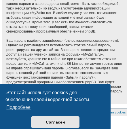
вашего пароля и вашего адреса email, может быть как необходимой,
так и необязательной ко вводу, на усмотрение администрации
конференции «MyZafira.ru». В любом случае у вас есть возможность
выбрать, какая информация из вашей учётной записи будет
общедоступна. Кроме того, у вас есть возможность согласиться/
отказаться от получения сообщений, автоматически
сгенерированных программным обеспечением phpBB.
Ваш пароль надёжно зашифрован (односторонним хэшированием).
Однако не рекомендуется использовать этот же самый пароль,
регистрируясь на других сайтах. Ваш пароль является средством
доступа к вашей учётной записи на форумах «MyZafira.ru»,
пожалуйста, храните его в тайне, ни при каких обстоятельствах ни
представители «MyZafira.ru», ни phpBB Limited, ни другое третье лицо
не вправе спрашивать ваш пароль. В случае, если вы забудете ваш
пароль к вашей учётной записи, вы сможете воспользоваться
функцией восстановления пароля «Забыли пароль?»,
предусмотренной программным обеспечением phpBB. Вам будет
необходимо ввести ваше имя пользователя и ваш адрес email, после
чего программное обеспечение phpBB сгенерирует вам новый пароль
Этот сайт использует cookies для
для вашей учётной записи.
обеспечения своей корректной работы.
Подробнее
На главную
Список форумов
Удалить cookies
Создано на основе
phpBB
® Forum Software © phpBB Limited
Согласен
Style subsilver3.3. Design by
CabinetAdmina.ru
Русская поддержка phpBB