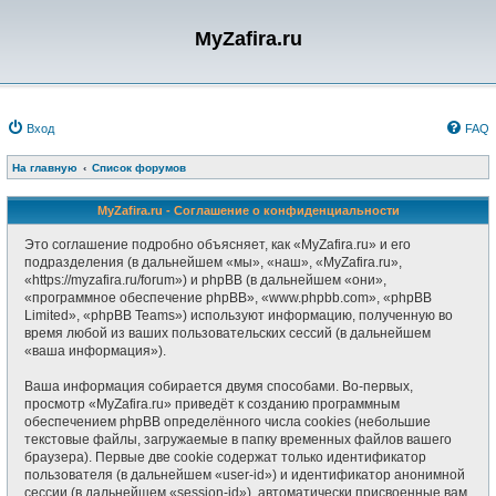
MyZafira.ru
Вход
FAQ
На главную
Список форумов
MyZafira.ru - Соглашение о конфиденциальности
Это соглашение подробно объясняет, как «MyZafira.ru» и его
подразделения (в дальнейшем «мы», «наш», «MyZafira.ru»,
«https://myzafira.ru/forum») и phpBB (в дальнейшем «они»,
«программное обеспечение phpBB», «www.phpbb.com», «phpBB
Limited», «phpBB Teams») используют информацию, полученную во
время любой из ваших пользовательских сессий (в дальнейшем
«ваша информация»).
Ваша информация собирается двумя способами. Во-первых,
просмотр «MyZafira.ru» приведёт к созданию программным
обеспечением phpBB определённого числа cookies (небольшие
текстовые файлы, загружаемые в папку временных файлов вашего
браузера). Первые две cookie содержат только идентификатор
пользователя (в дальнейшем «user-id») и идентификатор анонимной
сессии (в дальнейшем «session-id»), автоматически присвоенные вам