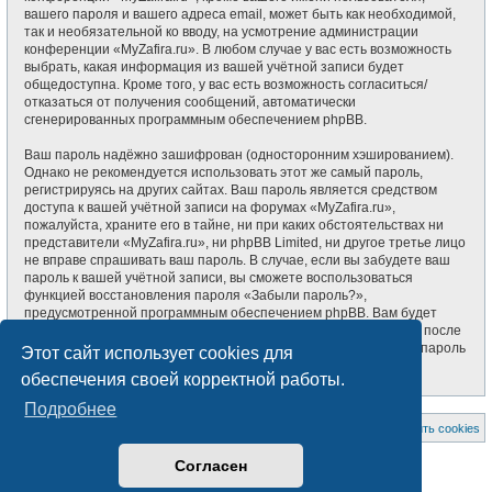
вашего пароля и вашего адреса email, может быть как необходимой,
так и необязательной ко вводу, на усмотрение администрации
конференции «MyZafira.ru». В любом случае у вас есть возможность
выбрать, какая информация из вашей учётной записи будет
общедоступна. Кроме того, у вас есть возможность согласиться/
отказаться от получения сообщений, автоматически
сгенерированных программным обеспечением phpBB.
Ваш пароль надёжно зашифрован (односторонним хэшированием).
Однако не рекомендуется использовать этот же самый пароль,
регистрируясь на других сайтах. Ваш пароль является средством
доступа к вашей учётной записи на форумах «MyZafira.ru»,
пожалуйста, храните его в тайне, ни при каких обстоятельствах ни
представители «MyZafira.ru», ни phpBB Limited, ни другое третье лицо
не вправе спрашивать ваш пароль. В случае, если вы забудете ваш
пароль к вашей учётной записи, вы сможете воспользоваться
функцией восстановления пароля «Забыли пароль?»,
предусмотренной программным обеспечением phpBB. Вам будет
необходимо ввести ваше имя пользователя и ваш адрес email, после
чего программное обеспечение phpBB сгенерирует вам новый пароль
Этот сайт использует cookies для
для вашей учётной записи.
обеспечения своей корректной работы.
Подробнее
На главную
Список форумов
Удалить cookies
Создано на основе
phpBB
® Forum Software © phpBB Limited
Согласен
Style subsilver3.3. Design by
CabinetAdmina.ru
Русская поддержка phpBB