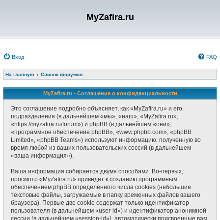
MyZafira.ru
Вход
FAQ
На главную
Список форумов
MyZafira.ru - Соглашение о конфиденциальности
Это соглашение подробно объясняет, как «MyZafira.ru» и его
подразделения (в дальнейшем «мы», «наш», «MyZafira.ru»,
«https://myzafira.ru/forum») и phpBB (в дальнейшем «они»,
«программное обеспечение phpBB», «www.phpbb.com», «phpBB
Limited», «phpBB Teams») используют информацию, полученную во
время любой из ваших пользовательских сессий (в дальнейшем
«ваша информация»).
Ваша информация собирается двумя способами. Во-первых,
просмотр «MyZafira.ru» приведёт к созданию программным
обеспечением phpBB определённого числа cookies (небольшие
текстовые файлы, загружаемые в папку временных файлов вашего
браузера). Первые две cookie содержат только идентификатор
пользователя (в дальнейшем «user-id») и идентификатор анонимной
сессии (в дальнейшем «session-id»), автоматически присвоенные вам