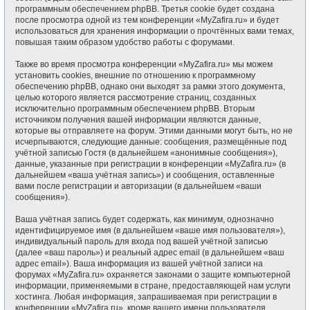
программным обеспечением phpBB. Третья cookie будет создана
после просмотра одной из тем конференции «MyZafira.ru» и будет
использоваться для хранения информации о прочтённых вами темах,
повышая таким образом удобство работы с форумами.
Также во время просмотра конференции «MyZafira.ru» мы можем
установить cookies, внешние по отношению к программному
обеспечению phpBB, однако они выходят за рамки этого документа,
целью которого является рассмотрение страниц, созданных
исключительно программным обеспечением phpBB. Вторым
источником получения вашей информации являются данные,
которые вы отправляете на форум. Этими данными могут быть, но не
исчерпываются, следующие данные: сообщения, размещённые под
учётной записью Гостя (в дальнейшем «анонимные сообщения»),
данные, указанные при регистрации в конференции «MyZafira.ru» (в
дальнейшем «ваша учётная запись») и сообщения, оставленные
вами после регистрации и авторизации (в дальнейшем «ваши
сообщения»).
Ваша учётная запись будет содержать, как минимум, однозначно
идентифицируемое имя (в дальнейшем «ваше имя пользователя»),
индивидуальный пароль для входа под вашей учётной записью
(далее «ваш пароль») и реальный адрес email (в дальнейшем «ваш
адрес email»). Ваша информация из вашей учётной записи на
форумах «MyZafira.ru» охраняется законами о защите компьютерной
информации, применяемыми в стране, предоставляющей нам услуги
хостинга. Любая информация, запрашиваемая при регистрации в
конференции «MyZafira.ru», кроме вашего имени пользователя,