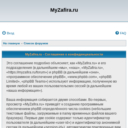
MyZafira.ru
Вход
FAQ
На главную
Список форумов
MyZafira.ru - Соглашение о конфиденциальности
Это соглашение подробно объясняет, как «MyZafira.ru» и его
подразделения (в дальнейшем «мы», «наш», «MyZafira.ru»,
«https://myzafira.ru/forum») и phpBB (в дальнейшем «они»,
«программное обеспечение phpBB», «www.phpbb.com», «phpBB
Limited», «phpBB Teams») используют информацию, полученную во
время любой из ваших пользовательских сессий (в дальнейшем
«ваша информация»).
Ваша информация собирается двумя способами. Во-первых,
просмотр «MyZafira.ru» приведёт к созданию программным
обеспечением phpBB определённого числа cookies (небольшие
текстовые файлы, загружаемые в папку временных файлов вашего
браузера). Первые две cookie содержат только идентификатор
пользователя (в дальнейшем «user-id») и идентификатор анонимной
сессии (в дальнейшем «session-id»), автоматически присвоенные вам