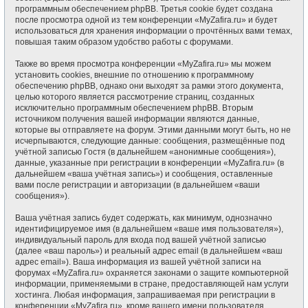
программным обеспечением phpBB. Третья cookie будет создана
после просмотра одной из тем конференции «MyZafira.ru» и будет
использоваться для хранения информации о прочтённых вами темах,
повышая таким образом удобство работы с форумами.
Также во время просмотра конференции «MyZafira.ru» мы можем
установить cookies, внешние по отношению к программному
обеспечению phpBB, однако они выходят за рамки этого документа,
целью которого является рассмотрение страниц, созданных
исключительно программным обеспечением phpBB. Вторым
источником получения вашей информации являются данные,
которые вы отправляете на форум. Этими данными могут быть, но не
исчерпываются, следующие данные: сообщения, размещённые под
учётной записью Гостя (в дальнейшем «анонимные сообщения»),
данные, указанные при регистрации в конференции «MyZafira.ru» (в
дальнейшем «ваша учётная запись») и сообщения, оставленные
вами после регистрации и авторизации (в дальнейшем «ваши
сообщения»).
Ваша учётная запись будет содержать, как минимум, однозначно
идентифицируемое имя (в дальнейшем «ваше имя пользователя»),
индивидуальный пароль для входа под вашей учётной записью
(далее «ваш пароль») и реальный адрес email (в дальнейшем «ваш
адрес email»). Ваша информация из вашей учётной записи на
форумах «MyZafira.ru» охраняется законами о защите компьютерной
информации, применяемыми в стране, предоставляющей нам услуги
хостинга. Любая информация, запрашиваемая при регистрации в
конференции «MyZafira.ru», кроме вашего имени пользователя,