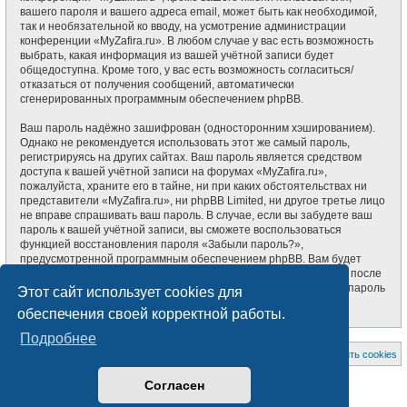
вашего пароля и вашего адреса email, может быть как необходимой,
так и необязательной ко вводу, на усмотрение администрации
конференции «MyZafira.ru». В любом случае у вас есть возможность
выбрать, какая информация из вашей учётной записи будет
общедоступна. Кроме того, у вас есть возможность согласиться/
отказаться от получения сообщений, автоматически
сгенерированных программным обеспечением phpBB.
Ваш пароль надёжно зашифрован (односторонним хэшированием).
Однако не рекомендуется использовать этот же самый пароль,
регистрируясь на других сайтах. Ваш пароль является средством
доступа к вашей учётной записи на форумах «MyZafira.ru»,
пожалуйста, храните его в тайне, ни при каких обстоятельствах ни
представители «MyZafira.ru», ни phpBB Limited, ни другое третье лицо
не вправе спрашивать ваш пароль. В случае, если вы забудете ваш
пароль к вашей учётной записи, вы сможете воспользоваться
функцией восстановления пароля «Забыли пароль?»,
предусмотренной программным обеспечением phpBB. Вам будет
необходимо ввести ваше имя пользователя и ваш адрес email, после
чего программное обеспечение phpBB сгенерирует вам новый пароль
Этот сайт использует cookies для
для вашей учётной записи.
обеспечения своей корректной работы.
Подробнее
На главную
Список форумов
Удалить cookies
Создано на основе
phpBB
® Forum Software © phpBB Limited
Согласен
Style subsilver3.3. Design by
CabinetAdmina.ru
Русская поддержка phpBB