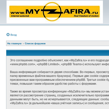
Вход
На главную
Список форумов
Это соглашение подробно объясняет, как «MyZafira.ru» и его подразде
«www.phpbb.com», «phpBB Limited», «phpBB Teams») используют инф
Ваша информация собирается двумя способами. Во-первых, просмотр 
папку временных файлов вашего браузера). Первые две cookie содерж
присвоенные вам программным обеспечением phpBB. Третья cookie бу
темах, повышая таким образом удобство работы с форумами.
Также во время просмотра конференции «MyZafira.ru» мы можем устан
является рассмотрение страниц, созданных исключительно програм
данными могут быть, но не исчерпываются, следующие данные: сооб
«MyZafira.ru» (в дальнейшем «ваша учётная запись») и сообщения, о