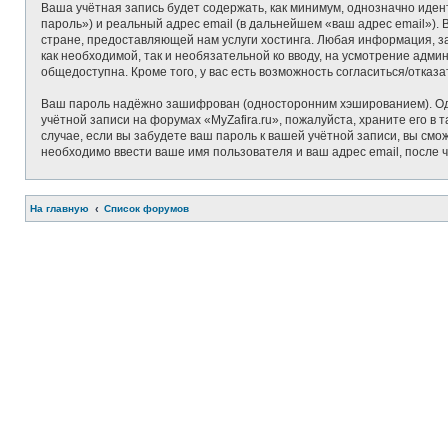
Ваша учётная запись будет содержать, как минимум, однозначно иде
пароль») и реальный адрес email (в дальнейшем «ваш адрес email»)
стране, предоставляющей нам услуги хостинга. Любая информация, за
как необходимой, так и необязательной ко вводу, на усмотрение адми
общедоступна. Кроме того, у вас есть возможность согласиться/отк
Ваш пароль надёжно зашифрован (односторонним хэшированием). Одна
учётной записи на форумах «MyZafira.ru», пожалуйста, храните его в т
случае, если вы забудете ваш пароль к вашей учётной записи, вы с
необходимо ввести ваше имя пользователя и ваш адрес email, после 
На главную
Список форумов