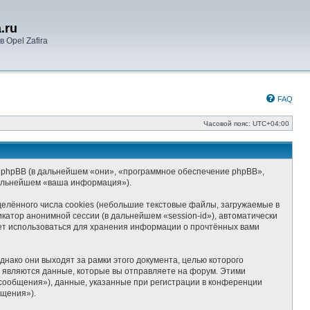
.ru
 Opel Zafira
FAQ
Часовой пояс:
UTC+04:00
») и phpBB (в дальнейшем «они», «программное обеспечение phpBB»,
дальнейшем «ваша информация»).
елённого числа cookies (небольшие текстовые файлы, загружаемые в
катор анонимной сессии (в дальнейшем «session-id»), автоматически
дет использоваться для хранения информации о прочтённых вами
нако они выходят за рамки этого документа, целью которого
являются данные, которые вы отправляете на форум. Этими
сообщения»), данные, указанные при регистрации в конференции
бщения»).