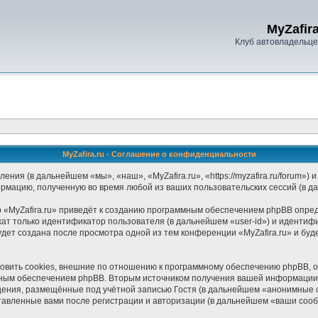
MyZafira
Клуб автовладельцев
MyZafira.ru - Соглашение о конфиденциальности
ления (в дальнейшем «мы», «наш», «MyZafira.ru», «https://myzafira.ru/forum
ормацию, полученную во время любой из ваших пользовательских сессий (в 
«MyZafira.ru» приведёт к созданию программным обеспечением phpBB опред
ат только идентификатор пользователя (в дальнейшем «user-id») и идентифи
дет создана после просмотра одной из тем конференции «MyZafira.ru» и бу
овить cookies, внешние по отношению к программному обеспечению phpBB, од
мным обеспечением phpBB. Вторым источником получения вашей информации 
щения, размещённые под учётной записью Гостя (в дальнейшем «анонимные 
ставленные вами после регистрации и авторизации (в дальнейшем «ваши соо