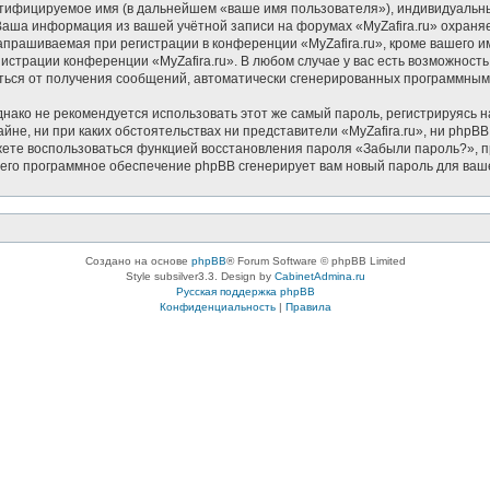
нтифицируемое имя (в дальнейшем «ваше имя пользователя»), индивидуальн
. Ваша информация из вашей учётной записи на форумах «MyZafira.ru» охра
прашиваемая при регистрации в конференции «MyZafira.ru», кроме вашего им
нистрации конференции «MyZafira.ru». В любом случае у вас есть возможност
азаться от получения сообщений, автоматически сгенерированных программны
ко не рекомендуется использовать этот же самый пароль, регистрируясь на
айне, ни при каких обстоятельствах ни представители «MyZafira.ru», ни phpBB
можете воспользоваться функцией восстановления пароля «Забыли пароль?»
чего программное обеспечение phpBB сгенерирует вам новый пароль для ваш
Создано на основе
phpBB
® Forum Software © phpBB Limited
Style subsilver3.3. Design by
CabinetAdmina.ru
Русская поддержка phpBB
Конфиденциальность
|
Правила