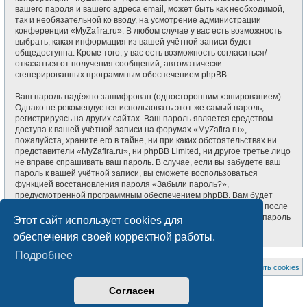
вашего пароля и вашего адреса email, может быть как необходимой,
так и необязательной ко вводу, на усмотрение администрации
конференции «MyZafira.ru». В любом случае у вас есть возможность
выбрать, какая информация из вашей учётной записи будет
общедоступна. Кроме того, у вас есть возможность согласиться/
отказаться от получения сообщений, автоматически
сгенерированных программным обеспечением phpBB.
Ваш пароль надёжно зашифрован (односторонним хэшированием).
Однако не рекомендуется использовать этот же самый пароль,
регистрируясь на других сайтах. Ваш пароль является средством
доступа к вашей учётной записи на форумах «MyZafira.ru»,
пожалуйста, храните его в тайне, ни при каких обстоятельствах ни
представители «MyZafira.ru», ни phpBB Limited, ни другое третье лицо
не вправе спрашивать ваш пароль. В случае, если вы забудете ваш
пароль к вашей учётной записи, вы сможете воспользоваться
функцией восстановления пароля «Забыли пароль?»,
предусмотренной программным обеспечением phpBB. Вам будет
необходимо ввести ваше имя пользователя и ваш адрес email, после
чего программное обеспечение phpBB сгенерирует вам новый пароль
Этот сайт использует cookies для
для вашей учётной записи.
обеспечения своей корректной работы.
Подробнее
На главную
Список форумов
Удалить cookies
Создано на основе
phpBB
® Forum Software © phpBB Limited
Согласен
Style subsilver3.3. Design by
CabinetAdmina.ru
Русская поддержка phpBB