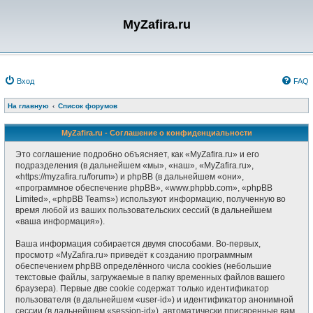
MyZafira.ru
Вход
FAQ
На главную
Список форумов
MyZafira.ru - Соглашение о конфиденциальности
Это соглашение подробно объясняет, как «MyZafira.ru» и его
подразделения (в дальнейшем «мы», «наш», «MyZafira.ru»,
«https://myzafira.ru/forum») и phpBB (в дальнейшем «они»,
«программное обеспечение phpBB», «www.phpbb.com», «phpBB
Limited», «phpBB Teams») используют информацию, полученную во
время любой из ваших пользовательских сессий (в дальнейшем
«ваша информация»).
Ваша информация собирается двумя способами. Во-первых,
просмотр «MyZafira.ru» приведёт к созданию программным
обеспечением phpBB определённого числа cookies (небольшие
текстовые файлы, загружаемые в папку временных файлов вашего
браузера). Первые две cookie содержат только идентификатор
пользователя (в дальнейшем «user-id») и идентификатор анонимной
сессии (в дальнейшем «session-id»), автоматически присвоенные вам