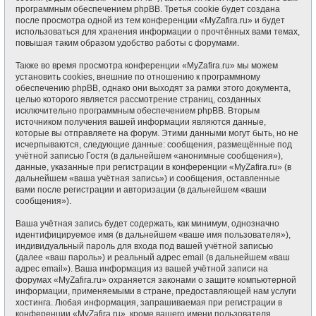
программным обеспечением phpBB. Третья cookie будет создана
после просмотра одной из тем конференции «MyZafira.ru» и будет
использоваться для хранения информации о прочтённых вами темах,
повышая таким образом удобство работы с форумами.
Также во время просмотра конференции «MyZafira.ru» мы можем
установить cookies, внешние по отношению к программному
обеспечению phpBB, однако они выходят за рамки этого документа,
целью которого является рассмотрение страниц, созданных
исключительно программным обеспечением phpBB. Вторым
источником получения вашей информации являются данные,
которые вы отправляете на форум. Этими данными могут быть, но не
исчерпываются, следующие данные: сообщения, размещённые под
учётной записью Гостя (в дальнейшем «анонимные сообщения»),
данные, указанные при регистрации в конференции «MyZafira.ru» (в
дальнейшем «ваша учётная запись») и сообщения, оставленные
вами после регистрации и авторизации (в дальнейшем «ваши
сообщения»).
Ваша учётная запись будет содержать, как минимум, однозначно
идентифицируемое имя (в дальнейшем «ваше имя пользователя»),
индивидуальный пароль для входа под вашей учётной записью
(далее «ваш пароль») и реальный адрес email (в дальнейшем «ваш
адрес email»). Ваша информация из вашей учётной записи на
форумах «MyZafira.ru» охраняется законами о защите компьютерной
информации, применяемыми в стране, предоставляющей нам услуги
хостинга. Любая информация, запрашиваемая при регистрации в
конференции «MyZafira.ru», кроме вашего имени пользователя,