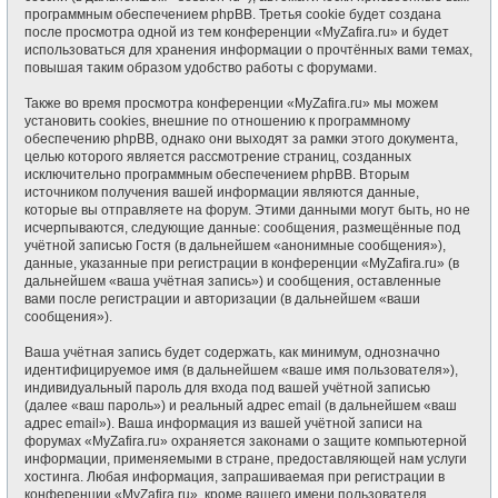
программным обеспечением phpBB. Третья cookie будет создана
после просмотра одной из тем конференции «MyZafira.ru» и будет
использоваться для хранения информации о прочтённых вами темах,
повышая таким образом удобство работы с форумами.
Также во время просмотра конференции «MyZafira.ru» мы можем
установить cookies, внешние по отношению к программному
обеспечению phpBB, однако они выходят за рамки этого документа,
целью которого является рассмотрение страниц, созданных
исключительно программным обеспечением phpBB. Вторым
источником получения вашей информации являются данные,
которые вы отправляете на форум. Этими данными могут быть, но не
исчерпываются, следующие данные: сообщения, размещённые под
учётной записью Гостя (в дальнейшем «анонимные сообщения»),
данные, указанные при регистрации в конференции «MyZafira.ru» (в
дальнейшем «ваша учётная запись») и сообщения, оставленные
вами после регистрации и авторизации (в дальнейшем «ваши
сообщения»).
Ваша учётная запись будет содержать, как минимум, однозначно
идентифицируемое имя (в дальнейшем «ваше имя пользователя»),
индивидуальный пароль для входа под вашей учётной записью
(далее «ваш пароль») и реальный адрес email (в дальнейшем «ваш
адрес email»). Ваша информация из вашей учётной записи на
форумах «MyZafira.ru» охраняется законами о защите компьютерной
информации, применяемыми в стране, предоставляющей нам услуги
хостинга. Любая информация, запрашиваемая при регистрации в
конференции «MyZafira.ru», кроме вашего имени пользователя,