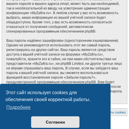
вашего пароля и вашего адреса email, может быть как необходимой,
так и необязательной ко вводу, на усмотрение администрации
конференции «MyZafira.ru». В любом случае у вас есть возможность
выбрать, какая информация из вашей учётной записи будет
общедоступна. Кроме того, у вас есть возможность согласиться/
отказаться от получения сообщений, автоматически
сгенерированных программным обеспечением phpBB.
Ваш пароль надёжно зашифрован (односторонним хэшированием).
Однако не рекомендуется использовать этот же самый пароль,
регистрируясь на других сайтах. Ваш пароль является средством
доступа к вашей учётной записи на форумах «MyZafira.ru»,
пожалуйста, храните его в тайне, ни при каких обстоятельствах ни
представители «MyZafira.ru», ни phpBB Limited, ни другое третье лицо
не вправе спрашивать ваш пароль. В случае, если вы забудете ваш
пароль к вашей учётной записи, вы сможете воспользоваться
функцией восстановления пароля «Забыли пароль?»,
предусмотренной программным обеспечением phpBB. Вам будет
необходимо ввести ваше имя пользователя и ваш адрес email, после
чего программное обеспечение phpBB сгенерирует вам новый пароль
Этот сайт использует cookies для
для вашей учётной записи.
обеспечения своей корректной работы.
Подробнее
На главную
Список форумов
Удалить cookies
Создано на основе
phpBB
® Forum Software © phpBB Limited
Согласен
Style subsilver3.3. Design by
CabinetAdmina.ru
Русская поддержка phpBB