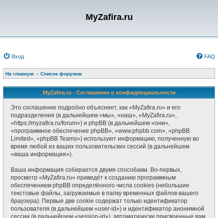
MyZafira.ru
Вход
FAQ
На главную
Список форумов
MyZafira.ru - Соглашение о конфиденциальности
Это соглашение подробно объясняет, как «MyZafira.ru» и его
подразделения (в дальнейшем «мы», «наш», «MyZafira.ru»,
«https://myzafira.ru/forum») и phpBB (в дальнейшем «они»,
«программное обеспечение phpBB», «www.phpbb.com», «phpBB
Limited», «phpBB Teams») используют информацию, полученную во
время любой из ваших пользовательских сессий (в дальнейшем
«ваша информация»).
Ваша информация собирается двумя способами. Во-первых,
просмотр «MyZafira.ru» приведёт к созданию программным
обеспечением phpBB определённого числа cookies (небольшие
текстовые файлы, загружаемые в папку временных файлов вашего
браузера). Первые две cookie содержат только идентификатор
пользователя (в дальнейшем «user-id») и идентификатор анонимной
сессии (в дальнейшем «session-id»), автоматически присвоенные вам