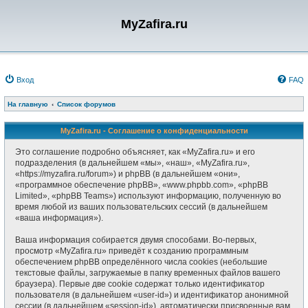
MyZafira.ru
Вход
FAQ
На главную
Список форумов
MyZafira.ru - Соглашение о конфиденциальности
Это соглашение подробно объясняет, как «MyZafira.ru» и его
подразделения (в дальнейшем «мы», «наш», «MyZafira.ru»,
«https://myzafira.ru/forum») и phpBB (в дальнейшем «они»,
«программное обеспечение phpBB», «www.phpbb.com», «phpBB
Limited», «phpBB Teams») используют информацию, полученную во
время любой из ваших пользовательских сессий (в дальнейшем
«ваша информация»).
Ваша информация собирается двумя способами. Во-первых,
просмотр «MyZafira.ru» приведёт к созданию программным
обеспечением phpBB определённого числа cookies (небольшие
текстовые файлы, загружаемые в папку временных файлов вашего
браузера). Первые две cookie содержат только идентификатор
пользователя (в дальнейшем «user-id») и идентификатор анонимной
сессии (в дальнейшем «session-id»), автоматически присвоенные вам