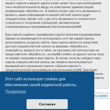
вашего пароля и вашего адреса email, может быть как необходимой,
так и необязательной ко вводу, на усмотрение администрации
конференции «MyZafira.ru». В любом случае у вас есть возможность
выбрать, какая информация из вашей учётной записи будет
общедоступна. Кроме того, у вас есть возможность согласиться/
отказаться от получения сообщений, автоматически
сгенерированных программным обеспечением phpBB.
Ваш пароль надёжно зашифрован (односторонним хэшированием).
Однако не рекомендуется использовать этот же самый пароль,
регистрируясь на других сайтах. Ваш пароль является средством
доступа к вашей учётной записи на форумах «MyZafira.ru»,
пожалуйста, храните его в тайне, ни при каких обстоятельствах ни
представители «MyZafira.ru», ни phpBB Limited, ни другое третье лицо
не вправе спрашивать ваш пароль. В случае, если вы забудете ваш
пароль к вашей учётной записи, вы сможете воспользоваться
функцией восстановления пароля «Забыли пароль?»,
предусмотренной программным обеспечением phpBB. Вам будет
необходимо ввести ваше имя пользователя и ваш адрес email, после
чего программное обеспечение phpBB сгенерирует вам новый пароль
Этот сайт использует cookies для
для вашей учётной записи.
обеспечения своей корректной работы.
Подробнее
На главную
Список форумов
Удалить cookies
Создано на основе
phpBB
® Forum Software © phpBB Limited
Согласен
Style subsilver3.3. Design by
CabinetAdmina.ru
Русская поддержка phpBB