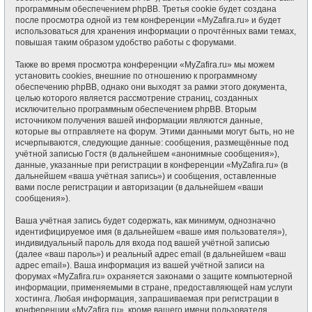
программным обеспечением phpBB. Третья cookie будет создана
после просмотра одной из тем конференции «MyZafira.ru» и будет
использоваться для хранения информации о прочтённых вами темах,
повышая таким образом удобство работы с форумами.
Также во время просмотра конференции «MyZafira.ru» мы можем
установить cookies, внешние по отношению к программному
обеспечению phpBB, однако они выходят за рамки этого документа,
целью которого является рассмотрение страниц, созданных
исключительно программным обеспечением phpBB. Вторым
источником получения вашей информации являются данные,
которые вы отправляете на форум. Этими данными могут быть, но не
исчерпываются, следующие данные: сообщения, размещённые под
учётной записью Гостя (в дальнейшем «анонимные сообщения»),
данные, указанные при регистрации в конференции «MyZafira.ru» (в
дальнейшем «ваша учётная запись») и сообщения, оставленные
вами после регистрации и авторизации (в дальнейшем «ваши
сообщения»).
Ваша учётная запись будет содержать, как минимум, однозначно
идентифицируемое имя (в дальнейшем «ваше имя пользователя»),
индивидуальный пароль для входа под вашей учётной записью
(далее «ваш пароль») и реальный адрес email (в дальнейшем «ваш
адрес email»). Ваша информация из вашей учётной записи на
форумах «MyZafira.ru» охраняется законами о защите компьютерной
информации, применяемыми в стране, предоставляющей нам услуги
хостинга. Любая информация, запрашиваемая при регистрации в
конференции «MyZafira.ru», кроме вашего имени пользователя,