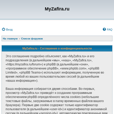
MyZafira.ru
Вход
FAQ
На главную
Список форумов
MyZafira.ru - Соглашение о конфиденциальности
Это соглашение подробно объясняет, как «MyZafira.ru» и его
подразделения (в дальнейшем «мы», «наш», «MyZafira.ru»,
«https://myzafira.ru/forum») и phpBB (в дальнейшем «они»,
«программное обеспечение phpBB», «www.phpbb.com», «phpBB
Limited», «phpBB Teams») используют информацию, полученную во
время любой из ваших пользовательских сессий (в дальнейшем
«ваша информация»).
Ваша информация собирается двумя способами. Во-первых,
просмотр «MyZafira.ru» приведёт к созданию программным
обеспечением phpBB определённого числа cookies (небольшие
текстовые файлы, загружаемые в папку временных файлов вашего
браузера). Первые две cookie содержат только идентификатор
пользователя (в дальнейшем «user-id») и идентификатор анонимной
сессии (в дальнейшем «session-id»), автоматически присвоенные вам