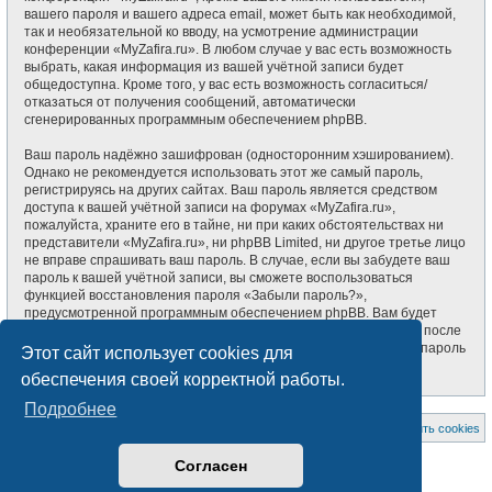
вашего пароля и вашего адреса email, может быть как необходимой,
так и необязательной ко вводу, на усмотрение администрации
конференции «MyZafira.ru». В любом случае у вас есть возможность
выбрать, какая информация из вашей учётной записи будет
общедоступна. Кроме того, у вас есть возможность согласиться/
отказаться от получения сообщений, автоматически
сгенерированных программным обеспечением phpBB.
Ваш пароль надёжно зашифрован (односторонним хэшированием).
Однако не рекомендуется использовать этот же самый пароль,
регистрируясь на других сайтах. Ваш пароль является средством
доступа к вашей учётной записи на форумах «MyZafira.ru»,
пожалуйста, храните его в тайне, ни при каких обстоятельствах ни
представители «MyZafira.ru», ни phpBB Limited, ни другое третье лицо
не вправе спрашивать ваш пароль. В случае, если вы забудете ваш
пароль к вашей учётной записи, вы сможете воспользоваться
функцией восстановления пароля «Забыли пароль?»,
предусмотренной программным обеспечением phpBB. Вам будет
необходимо ввести ваше имя пользователя и ваш адрес email, после
чего программное обеспечение phpBB сгенерирует вам новый пароль
Этот сайт использует cookies для
для вашей учётной записи.
обеспечения своей корректной работы.
Подробнее
На главную
Список форумов
Удалить cookies
Создано на основе
phpBB
® Forum Software © phpBB Limited
Согласен
Style subsilver3.3. Design by
CabinetAdmina.ru
Русская поддержка phpBB