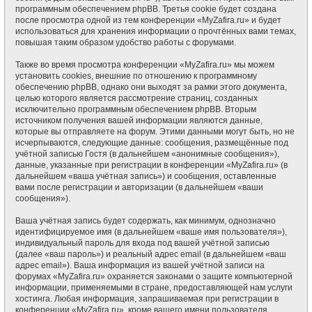
программным обеспечением phpBB. Третья cookie будет создана
после просмотра одной из тем конференции «MyZafira.ru» и будет
использоваться для хранения информации о прочтённых вами темах,
повышая таким образом удобство работы с форумами.
Также во время просмотра конференции «MyZafira.ru» мы можем
установить cookies, внешние по отношению к программному
обеспечению phpBB, однако они выходят за рамки этого документа,
целью которого является рассмотрение страниц, созданных
исключительно программным обеспечением phpBB. Вторым
источником получения вашей информации являются данные,
которые вы отправляете на форум. Этими данными могут быть, но не
исчерпываются, следующие данные: сообщения, размещённые под
учётной записью Гостя (в дальнейшем «анонимные сообщения»),
данные, указанные при регистрации в конференции «MyZafira.ru» (в
дальнейшем «ваша учётная запись») и сообщения, оставленные
вами после регистрации и авторизации (в дальнейшем «ваши
сообщения»).
Ваша учётная запись будет содержать, как минимум, однозначно
идентифицируемое имя (в дальнейшем «ваше имя пользователя»),
индивидуальный пароль для входа под вашей учётной записью
(далее «ваш пароль») и реальный адрес email (в дальнейшем «ваш
адрес email»). Ваша информация из вашей учётной записи на
форумах «MyZafira.ru» охраняется законами о защите компьютерной
информации, применяемыми в стране, предоставляющей нам услуги
хостинга. Любая информация, запрашиваемая при регистрации в
конференции «MyZafira.ru», кроме вашего имени пользователя,