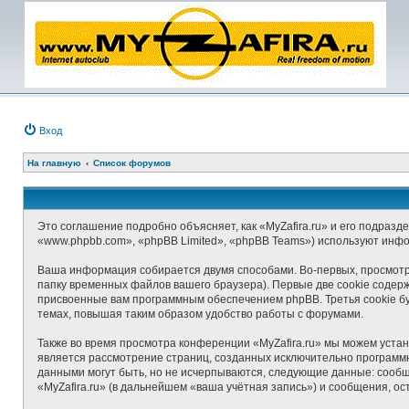
Вход
На главную
Список форумов
Это соглашение подробно объясняет, как «MyZafira.ru» и его подразде
«www.phpbb.com», «phpBB Limited», «phpBB Teams») используют инф
Ваша информация собирается двумя способами. Во-первых, просмотр 
папку временных файлов вашего браузера). Первые две cookie содерж
присвоенные вам программным обеспечением phpBB. Третья cookie бу
темах, повышая таким образом удобство работы с форумами.
Также во время просмотра конференции «MyZafira.ru» мы можем устан
является рассмотрение страниц, созданных исключительно програм
данными могут быть, но не исчерпываются, следующие данные: сооб
«MyZafira.ru» (в дальнейшем «ваша учётная запись») и сообщения, о