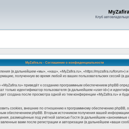
MyZafira
Клуб автовладельцев
MyZafira.ru - Соглашение о конфиденциальности
ления (в дальнейшем «мы», «наш», «MyZafira.ru», «https://myzafira.ru/forum
ормацию, полученную во время любой из ваших пользовательских сессий (в 
«MyZafira.ru» приведёт к созданию программным обеспечением phpBB опред
ат только идентификатор пользователя (в дальнейшем «user-id») и идентифи
дет создана после просмотра одной из тем конференции «MyZafira.ru» и бу
овить cookies, внешние по отношению к программному обеспечению phpBB, од
мным обеспечением phpBB. Вторым источником получения вашей информации 
щения, размещённые под учётной записью Гостя (в дальнейшем «анонимные 
ставленные вами после регистрации и авторизации (в дальнейшем «ваши соо