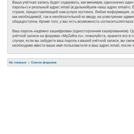
Ваша учётная запись будет содержать, как минимум, однозначно иде
пароль») и реальный адрес email (в дальнейшем «ваш адрес email»)
стране, предоставляющей нам услуги хостинга. Любая информация, за
как необходимой, так и необязательной ко вводу, на усмотрение адми
общедоступна. Кроме того, у вас есть возможность согласиться/отк
Ваш пароль надёжно зашифрован (односторонним хэшированием). Одна
учётной записи на форумах «MyZafira.ru», пожалуйста, храните его в т
случае, если вы забудете ваш пароль к вашей учётной записи, вы с
необходимо ввести ваше имя пользователя и ваш адрес email, после 
На главную
Список форумов