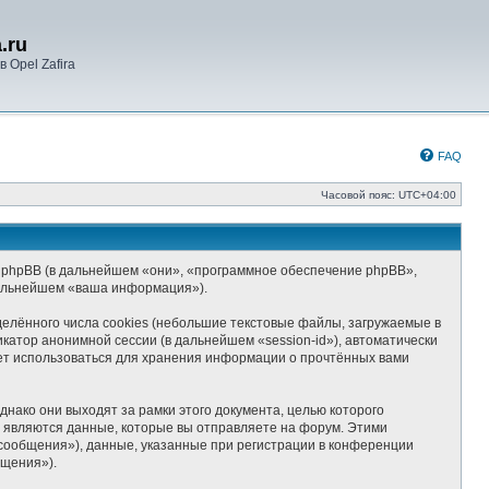
.ru
 Opel Zafira
FAQ
Часовой пояс:
UTC+04:00
») и phpBB (в дальнейшем «они», «программное обеспечение phpBB»,
дальнейшем «ваша информация»).
елённого числа cookies (небольшие текстовые файлы, загружаемые в
катор анонимной сессии (в дальнейшем «session-id»), автоматически
дет использоваться для хранения информации о прочтённых вами
нако они выходят за рамки этого документа, целью которого
являются данные, которые вы отправляете на форум. Этими
сообщения»), данные, указанные при регистрации в конференции
бщения»).