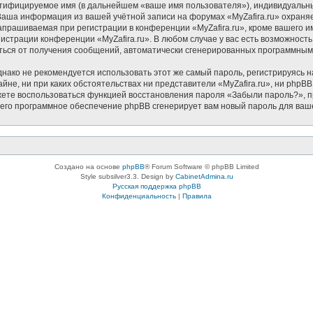
нтифицируемое имя (в дальнейшем «ваше имя пользователя»), индивидуальн
. Ваша информация из вашей учётной записи на форумах «MyZafira.ru» охра
прашиваемая при регистрации в конференции «MyZafira.ru», кроме вашего им
нистрации конференции «MyZafira.ru». В любом случае у вас есть возможност
азаться от получения сообщений, автоматически сгенерированных программны
ко не рекомендуется использовать этот же самый пароль, регистрируясь на
айне, ни при каких обстоятельствах ни представители «MyZafira.ru», ни phpBB
можете воспользоваться функцией восстановления пароля «Забыли пароль?»
чего программное обеспечение phpBB сгенерирует вам новый пароль для ваш
Создано на основе
phpBB
® Forum Software © phpBB Limited
Style subsilver3.3. Design by
CabinetAdmina.ru
Русская поддержка phpBB
Конфиденциальность
|
Правила