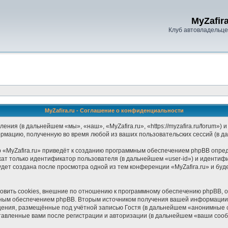
MyZafira
Клуб автовладельцев
MyZafira.ru - Соглашение о конфиденциальности
ления (в дальнейшем «мы», «наш», «MyZafira.ru», «https://myzafira.ru/forum
ормацию, полученную во время любой из ваших пользовательских сессий (в 
«MyZafira.ru» приведёт к созданию программным обеспечением phpBB опред
ат только идентификатор пользователя (в дальнейшем «user-id») и идентифи
дет создана после просмотра одной из тем конференции «MyZafira.ru» и бу
овить cookies, внешние по отношению к программному обеспечению phpBB, од
мным обеспечением phpBB. Вторым источником получения вашей информации 
щения, размещённые под учётной записью Гостя (в дальнейшем «анонимные 
ставленные вами после регистрации и авторизации (в дальнейшем «ваши соо