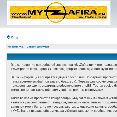
Вход
На главную
Список форумов
Это соглашение подробно объясняет, как «MyZafira.ru» и его подразде
«www.phpbb.com», «phpBB Limited», «phpBB Teams») используют инф
Ваша информация собирается двумя способами. Во-первых, просмотр 
папку временных файлов вашего браузера). Первые две cookie содерж
присвоенные вам программным обеспечением phpBB. Третья cookie бу
темах, повышая таким образом удобство работы с форумами.
Также во время просмотра конференции «MyZafira.ru» мы можем устан
является рассмотрение страниц, созданных исключительно програм
данными могут быть, но не исчерпываются, следующие данные: сооб
«MyZafira.ru» (в дальнейшем «ваша учётная запись») и сообщения, о