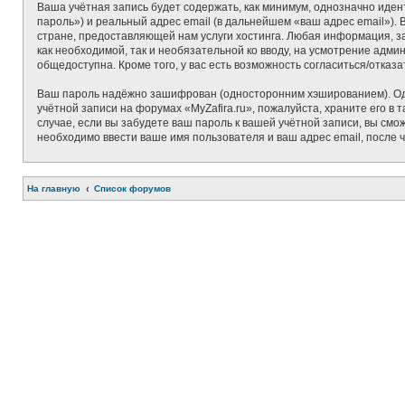
Ваша учётная запись будет содержать, как минимум, однозначно иде
пароль») и реальный адрес email (в дальнейшем «ваш адрес email»)
стране, предоставляющей нам услуги хостинга. Любая информация, за
как необходимой, так и необязательной ко вводу, на усмотрение адми
общедоступна. Кроме того, у вас есть возможность согласиться/отк
Ваш пароль надёжно зашифрован (односторонним хэшированием). Одна
учётной записи на форумах «MyZafira.ru», пожалуйста, храните его в т
случае, если вы забудете ваш пароль к вашей учётной записи, вы с
необходимо ввести ваше имя пользователя и ваш адрес email, после 
На главную
Список форумов