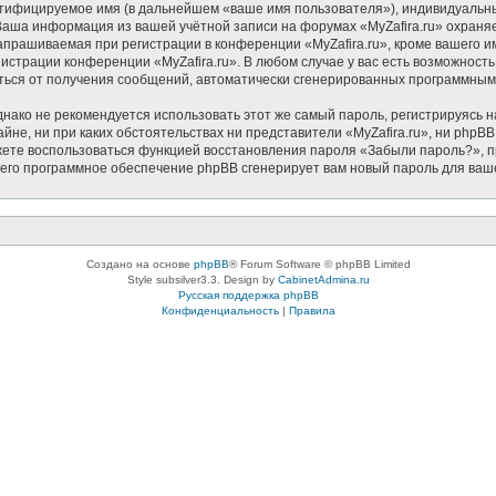
нтифицируемое имя (в дальнейшем «ваше имя пользователя»), индивидуальн
. Ваша информация из вашей учётной записи на форумах «MyZafira.ru» охра
прашиваемая при регистрации в конференции «MyZafira.ru», кроме вашего им
нистрации конференции «MyZafira.ru». В любом случае у вас есть возможност
азаться от получения сообщений, автоматически сгенерированных программны
ко не рекомендуется использовать этот же самый пароль, регистрируясь на
айне, ни при каких обстоятельствах ни представители «MyZafira.ru», ни phpBB
можете воспользоваться функцией восстановления пароля «Забыли пароль?»
чего программное обеспечение phpBB сгенерирует вам новый пароль для ваш
Создано на основе
phpBB
® Forum Software © phpBB Limited
Style subsilver3.3. Design by
CabinetAdmina.ru
Русская поддержка phpBB
Конфиденциальность
|
Правила