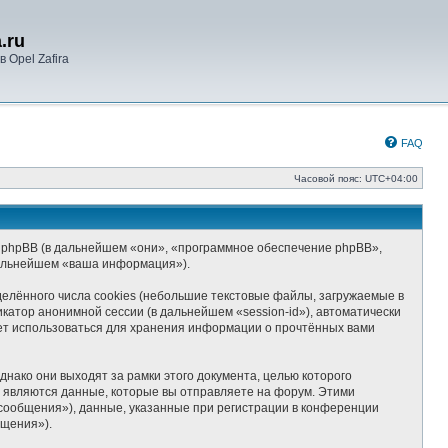
.ru
 Opel Zafira
FAQ
Часовой пояс:
UTC+04:00
») и phpBB (в дальнейшем «они», «программное обеспечение phpBB»,
дальнейшем «ваша информация»).
елённого числа cookies (небольшие текстовые файлы, загружаемые в
катор анонимной сессии (в дальнейшем «session-id»), автоматически
дет использоваться для хранения информации о прочтённых вами
нако они выходят за рамки этого документа, целью которого
являются данные, которые вы отправляете на форум. Этими
сообщения»), данные, указанные при регистрации в конференции
бщения»).