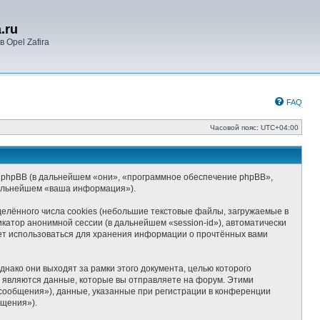
.ru
 Opel Zafira
FAQ
Часовой пояс:
UTC+04:00
») и phpBB (в дальнейшем «они», «программное обеспечение phpBB»,
дальнейшем «ваша информация»).
елённого числа cookies (небольшие текстовые файлы, загружаемые в
катор анонимной сессии (в дальнейшем «session-id»), автоматически
дет использоваться для хранения информации о прочтённых вами
нако они выходят за рамки этого документа, целью которого
являются данные, которые вы отправляете на форум. Этими
сообщения»), данные, указанные при регистрации в конференции
бщения»).