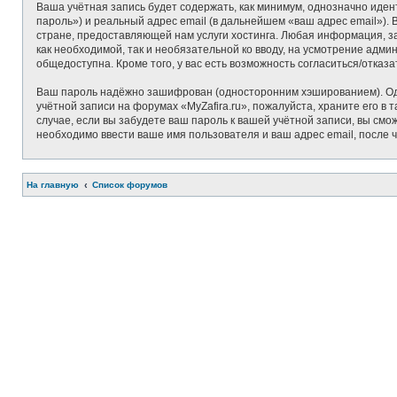
Ваша учётная запись будет содержать, как минимум, однозначно иде
пароль») и реальный адрес email (в дальнейшем «ваш адрес email»)
стране, предоставляющей нам услуги хостинга. Любая информация, за
как необходимой, так и необязательной ко вводу, на усмотрение адми
общедоступна. Кроме того, у вас есть возможность согласиться/отк
Ваш пароль надёжно зашифрован (односторонним хэшированием). Одна
учётной записи на форумах «MyZafira.ru», пожалуйста, храните его в т
случае, если вы забудете ваш пароль к вашей учётной записи, вы с
необходимо ввести ваше имя пользователя и ваш адрес email, после 
На главную
Список форумов