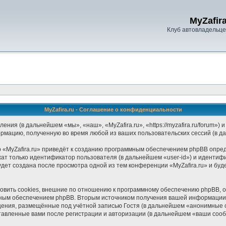
MyZafira
Клуб автовладельцев
MyZafira.ru - Соглашение о конфиденциальности
ления (в дальнейшем «мы», «наш», «MyZafira.ru», «https://myzafira.ru/forum
ормацию, полученную во время любой из ваших пользовательских сессий (в 
«MyZafira.ru» приведёт к созданию программным обеспечением phpBB опред
ат только идентификатор пользователя (в дальнейшем «user-id») и идентифи
дет создана после просмотра одной из тем конференции «MyZafira.ru» и бу
овить cookies, внешние по отношению к программному обеспечению phpBB, од
мным обеспечением phpBB. Вторым источником получения вашей информации 
щения, размещённые под учётной записью Гостя (в дальнейшем «анонимные 
ставленные вами после регистрации и авторизации (в дальнейшем «ваши соо