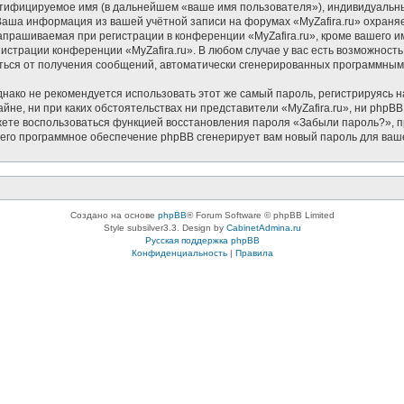
нтифицируемое имя (в дальнейшем «ваше имя пользователя»), индивидуальн
. Ваша информация из вашей учётной записи на форумах «MyZafira.ru» охра
прашиваемая при регистрации в конференции «MyZafira.ru», кроме вашего им
нистрации конференции «MyZafira.ru». В любом случае у вас есть возможност
азаться от получения сообщений, автоматически сгенерированных программны
ко не рекомендуется использовать этот же самый пароль, регистрируясь на
айне, ни при каких обстоятельствах ни представители «MyZafira.ru», ни phpBB
можете воспользоваться функцией восстановления пароля «Забыли пароль?»
чего программное обеспечение phpBB сгенерирует вам новый пароль для ваш
Создано на основе
phpBB
® Forum Software © phpBB Limited
Style subsilver3.3. Design by
CabinetAdmina.ru
Русская поддержка phpBB
Конфиденциальность
|
Правила