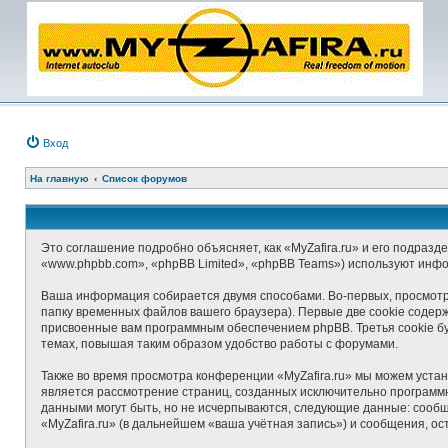
Вход
На главную
Список форумов
Это соглашение подробно объясняет, как «MyZafira.ru» и его подразде
«www.phpbb.com», «phpBB Limited», «phpBB Teams») используют инф
Ваша информация собирается двумя способами. Во-первых, просмотр 
папку временных файлов вашего браузера). Первые две cookie содерж
присвоенные вам программным обеспечением phpBB. Третья cookie бу
темах, повышая таким образом удобство работы с форумами.
Также во время просмотра конференции «MyZafira.ru» мы можем устан
является рассмотрение страниц, созданных исключительно програм
данными могут быть, но не исчерпываются, следующие данные: сооб
«MyZafira.ru» (в дальнейшем «ваша учётная запись») и сообщения, о