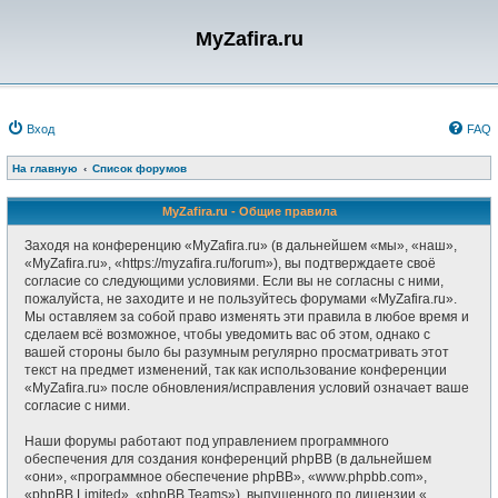
MyZafira.ru
Вход
FAQ
На главную
Список форумов
MyZafira.ru - Общие правила
Заходя на конференцию «MyZafira.ru» (в дальнейшем «мы», «наш»,
«MyZafira.ru», «https://myzafira.ru/forum»), вы подтверждаете своё
согласие со следующими условиями. Если вы не согласны с ними,
пожалуйста, не заходите и не пользуйтесь форумами «MyZafira.ru».
Мы оставляем за собой право изменять эти правила в любое время и
сделаем всё возможное, чтобы уведомить вас об этом, однако с
вашей стороны было бы разумным регулярно просматривать этот
текст на предмет изменений, так как использование конференции
«MyZafira.ru» после обновления/исправления условий означает ваше
согласие с ними.
Наши форумы работают под управлением программного
обеспечения для создания конференций phpBB (в дальнейшем
«они», «программное обеспечение phpBB», «www.phpbb.com»,
«phpBB Limited», «phpBB Teams»), выпущенного по лицензии «