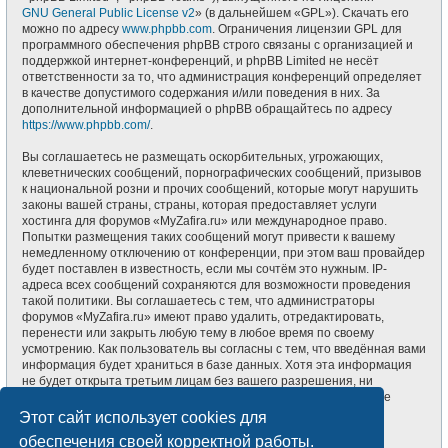
GNU General Public License v2
» (в дальнейшем «GPL»). Скачать его
можно по адресу
www.phpbb.com
. Ограничения лицензии GPL для
программного обеспечения phpBB строго связаны с организацией и
поддержкой интернет-конференций, и phpBB Limited не несёт
ответственности за то, что администрация конференций определяет
в качестве допустимого содержания и/или поведения в них. За
дополнительной информацией о phpBB обращайтесь по адресу
https://www.phpbb.com/
.
Вы соглашаетесь не размещать оскорбительных, угрожающих,
клеветнических сообщений, порнографических сообщений, призывов
к национальной розни и прочих сообщений, которые могут нарушить
законы вашей страны, страны, которая предоставляет услуги
хостинга для форумов «MyZafira.ru» или международное право.
Попытки размещения таких сообщений могут привести к вашему
немедленному отключению от конференции, при этом ваш провайдер
будет поставлен в известность, если мы сочтём это нужным. IP-
адреса всех сообщений сохраняются для возможности проведения
такой политики. Вы соглашаетесь с тем, что администраторы
форумов «MyZafira.ru» имеют право удалить, отредактировать,
перенести или закрыть любую тему в любое время по своему
усмотрению. Как пользователь вы согласны с тем, что введённая вами
информация будет храниться в базе данных. Хотя эта информация
не будет открыта третьим лицам без вашего разрешения, ни
администрация конференции «MyZafira.ru», ни phpBB Limited не
может быть ответственна за действия хакеров, которые могут
Этот сайт использует cookies для
привести к несанкционированному доступу к ней.
обеспечения своей корректной работы.