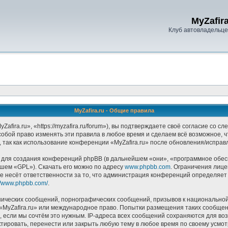
MyZafira
Клуб автовладельцев
MyZafira.ru - Общие правила
afira.ru», «https://myzafira.ru/forum»), вы подтверждаете своё согласие со 
собой право изменять эти правила в любое время и сделаем всё возможное, 
 так как использование конференции «MyZafira.ru» после обновления/исправ
ля создания конференций phpBB (в дальнейшем «они», «программное обесп
йшем «GPL»). Скачать его можно по адресу
www.phpbb.com
. Ограничения лиц
е несёт ответственности за то, что администрация конференций определяет в
://www.phpbb.com/
.
ических сообщений, порнографических сообщений, призывов к национальной
в «MyZafira.ru» или международное право. Попытки размещения таких сообще
, если мы сочтём это нужным. IP-адреса всех сообщений сохраняются для воз
тировать, перенести или закрыть любую тему в любое время по своему усмотр