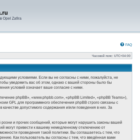
.ru
 Opel Zafira
FAQ
Часовой пояс:
UTC+04:00
следующими условиями. Если вы не согласны с ними, пожалуйста, не
чтобы уведомить вас об этом, однако с вашей стороны было бы
ления условий означает ваше согласие с ними.
ечение phpBB», «www.phpbb.com», «phpBB Limited», «phpBB Teams»),
ензии GPL для программного обеспечения phpBB строго связаны с
 качестве допустимого содержания и/или поведения в них. За
 розни и прочих сообщений, которые могут нарушить законы вашей
ний могут привести к вашему немедленному отключению от
можности проведения такой политики. Вы соглашаетесь с тем, что
ению. Как пользователь вы согласны с тем, что введённая вами