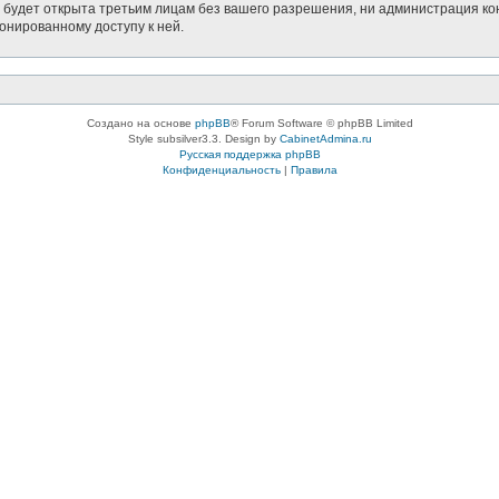
будет открыта третьим лицам без вашего разрешения, ни администрация кон
ионированному доступу к ней.
Создано на основе
phpBB
® Forum Software © phpBB Limited
Style subsilver3.3. Design by
CabinetAdmina.ru
Русская поддержка phpBB
Конфиденциальность
|
Правила