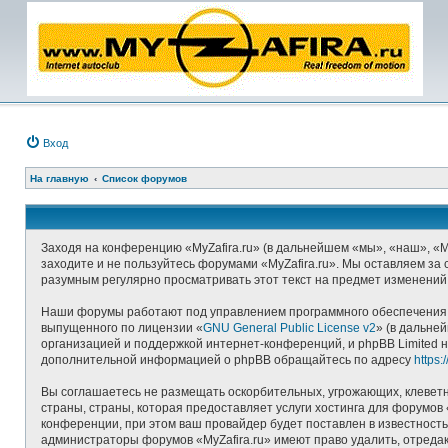
Вход
На главную
Список форумов
Заходя на конференцию «MyZafira.ru» (в дальнейшем «мы», «наш», «MyZ
заходите и не пользуйтесь форумами «MyZafira.ru». Мы оставляем за 
разумным регулярно просматривать этот текст на предмет изменений,
Наши форумы работают под управлением программного обеспечения д
выпущенного по лицензии «
GNU General Public License v2
» (в дальне
организацией и поддержкой интернет-конференций, и phpBB Limited н
дополнительной информацией о phpBB обращайтесь по адресу
https
Вы соглашаетесь не размещать оскорбительных, угрожающих, клеветн
страны, страны, которая предоставляет услуги хостинга для форумо
конференции, при этом ваш провайдер будет поставлен в известность
администраторы форумов «MyZafira.ru» имеют право удалить, отредак