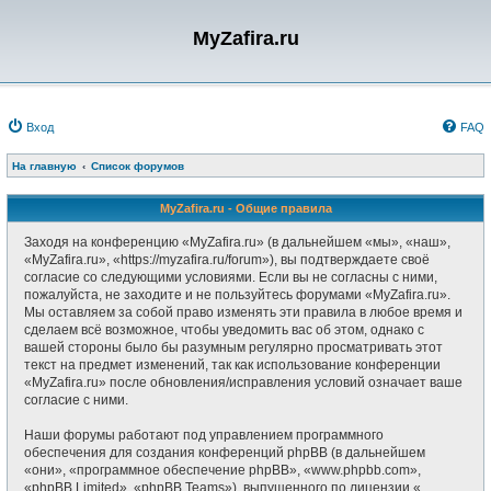
MyZafira.ru
Вход
FAQ
На главную
Список форумов
MyZafira.ru - Общие правила
Заходя на конференцию «MyZafira.ru» (в дальнейшем «мы», «наш»,
«MyZafira.ru», «https://myzafira.ru/forum»), вы подтверждаете своё
согласие со следующими условиями. Если вы не согласны с ними,
пожалуйста, не заходите и не пользуйтесь форумами «MyZafira.ru».
Мы оставляем за собой право изменять эти правила в любое время и
сделаем всё возможное, чтобы уведомить вас об этом, однако с
вашей стороны было бы разумным регулярно просматривать этот
текст на предмет изменений, так как использование конференции
«MyZafira.ru» после обновления/исправления условий означает ваше
согласие с ними.
Наши форумы работают под управлением программного
обеспечения для создания конференций phpBB (в дальнейшем
«они», «программное обеспечение phpBB», «www.phpbb.com»,
«phpBB Limited», «phpBB Teams»), выпущенного по лицензии «