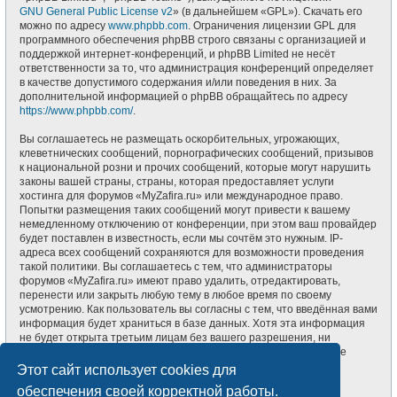
GNU General Public License v2
» (в дальнейшем «GPL»). Скачать его
можно по адресу
www.phpbb.com
. Ограничения лицензии GPL для
программного обеспечения phpBB строго связаны с организацией и
поддержкой интернет-конференций, и phpBB Limited не несёт
ответственности за то, что администрация конференций определяет
в качестве допустимого содержания и/или поведения в них. За
дополнительной информацией о phpBB обращайтесь по адресу
https://www.phpbb.com/
.
Вы соглашаетесь не размещать оскорбительных, угрожающих,
клеветнических сообщений, порнографических сообщений, призывов
к национальной розни и прочих сообщений, которые могут нарушить
законы вашей страны, страны, которая предоставляет услуги
хостинга для форумов «MyZafira.ru» или международное право.
Попытки размещения таких сообщений могут привести к вашему
немедленному отключению от конференции, при этом ваш провайдер
будет поставлен в известность, если мы сочтём это нужным. IP-
адреса всех сообщений сохраняются для возможности проведения
такой политики. Вы соглашаетесь с тем, что администраторы
форумов «MyZafira.ru» имеют право удалить, отредактировать,
перенести или закрыть любую тему в любое время по своему
усмотрению. Как пользователь вы согласны с тем, что введённая вами
информация будет храниться в базе данных. Хотя эта информация
не будет открыта третьим лицам без вашего разрешения, ни
администрация конференции «MyZafira.ru», ни phpBB Limited не
может быть ответственна за действия хакеров, которые могут
Этот сайт использует cookies для
привести к несанкционированному доступу к ней.
обеспечения своей корректной работы.