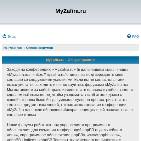
MyZafira.ru
Вход
FAQ
На главную
Список форумов
MyZafira.ru - Общие правила
Заходя на конференцию «MyZafira.ru» (в дальнейшем «мы», «наш»,
«MyZafira.ru», «https://myzafira.ru/forum»), вы подтверждаете своё
согласие со следующими условиями. Если вы не согласны с ними,
пожалуйста, не заходите и не пользуйтесь форумами «MyZafira.ru».
Мы оставляем за собой право изменять эти правила в любое время и
сделаем всё возможное, чтобы уведомить вас об этом, однако с
вашей стороны было бы разумным регулярно просматривать этот
текст на предмет изменений, так как использование конференции
«MyZafira.ru» после обновления/исправления условий означает ваше
согласие с ними.
Наши форумы работают под управлением программного
обеспечения для создания конференций phpBB (в дальнейшем
«они», «программное обеспечение phpBB», «www.phpbb.com»,
«phpBB Limited», «phpBB Teams»), выпущенного по лицензии «