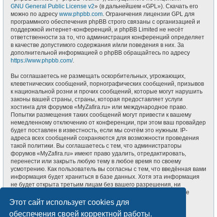
GNU General Public License v2
» (в дальнейшем «GPL»). Скачать его
можно по адресу
www.phpbb.com
. Ограничения лицензии GPL для
программного обеспечения phpBB строго связаны с организацией и
поддержкой интернет-конференций, и phpBB Limited не несёт
ответственности за то, что администрация конференций определяет
в качестве допустимого содержания и/или поведения в них. За
дополнительной информацией о phpBB обращайтесь по адресу
https://www.phpbb.com/
.
Вы соглашаетесь не размещать оскорбительных, угрожающих,
клеветнических сообщений, порнографических сообщений, призывов
к национальной розни и прочих сообщений, которые могут нарушить
законы вашей страны, страны, которая предоставляет услуги
хостинга для форумов «MyZafira.ru» или международное право.
Попытки размещения таких сообщений могут привести к вашему
немедленному отключению от конференции, при этом ваш провайдер
будет поставлен в известность, если мы сочтём это нужным. IP-
адреса всех сообщений сохраняются для возможности проведения
такой политики. Вы соглашаетесь с тем, что администраторы
форумов «MyZafira.ru» имеют право удалить, отредактировать,
перенести или закрыть любую тему в любое время по своему
усмотрению. Как пользователь вы согласны с тем, что введённая вами
информация будет храниться в базе данных. Хотя эта информация
не будет открыта третьим лицам без вашего разрешения, ни
администрация конференции «MyZafira.ru», ни phpBB Limited не
может быть ответственна за действия хакеров, которые могут
Этот сайт использует cookies для
привести к несанкционированному доступу к ней.
обеспечения своей корректной работы.