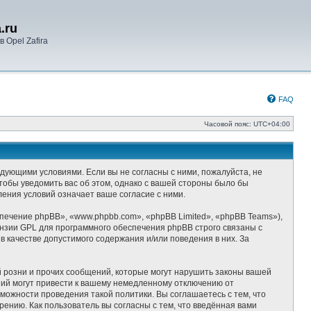
.ru
 Opel Zafira
FAQ
Часовой пояс:
UTC+04:00
следующими условиями. Если вы не согласны с ними, пожалуйста, не
чтобы уведомить вас об этом, однако с вашей стороны было бы
ления условий означает ваше согласие с ними.
ечение phpBB», «www.phpbb.com», «phpBB Limited», «phpBB Teams»),
ензии GPL для программного обеспечения phpBB строго связаны с
 качестве допустимого содержания и/или поведения в них. За
 розни и прочих сообщений, которые могут нарушить законы вашей
ний могут привести к вашему немедленному отключению от
можности проведения такой политики. Вы соглашаетесь с тем, что
ению. Как пользователь вы согласны с тем, что введённая вами