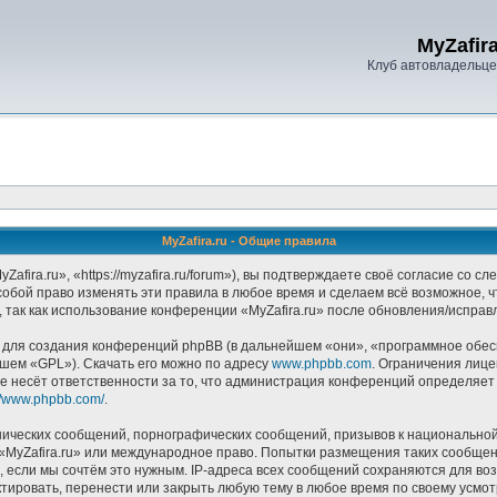
MyZafira
Клуб автовладельцев
MyZafira.ru - Общие правила
afira.ru», «https://myzafira.ru/forum»), вы подтверждаете своё согласие со 
собой право изменять эти правила в любое время и сделаем всё возможное, 
 так как использование конференции «MyZafira.ru» после обновления/исправ
ля создания конференций phpBB (в дальнейшем «они», «программное обесп
йшем «GPL»). Скачать его можно по адресу
www.phpbb.com
. Ограничения лиц
е несёт ответственности за то, что администрация конференций определяет в
://www.phpbb.com/
.
ических сообщений, порнографических сообщений, призывов к национальной
в «MyZafira.ru» или международное право. Попытки размещения таких сообще
, если мы сочтём это нужным. IP-адреса всех сообщений сохраняются для воз
тировать, перенести или закрыть любую тему в любое время по своему усмотр