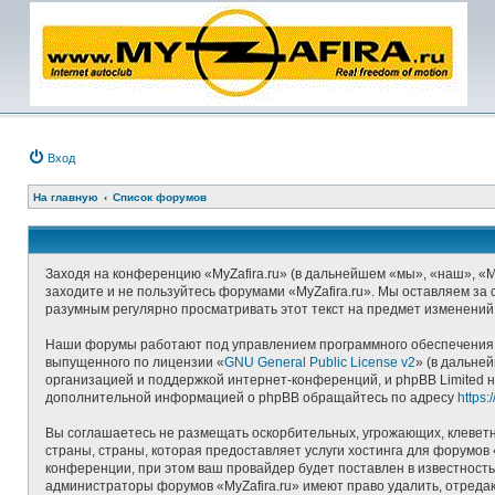
Вход
На главную
Список форумов
Заходя на конференцию «MyZafira.ru» (в дальнейшем «мы», «наш», «MyZ
заходите и не пользуйтесь форумами «MyZafira.ru». Мы оставляем за 
разумным регулярно просматривать этот текст на предмет изменений,
Наши форумы работают под управлением программного обеспечения д
выпущенного по лицензии «
GNU General Public License v2
» (в дальне
организацией и поддержкой интернет-конференций, и phpBB Limited н
дополнительной информацией о phpBB обращайтесь по адресу
https
Вы соглашаетесь не размещать оскорбительных, угрожающих, клеветн
страны, страны, которая предоставляет услуги хостинга для форумо
конференции, при этом ваш провайдер будет поставлен в известность
администраторы форумов «MyZafira.ru» имеют право удалить, отредак