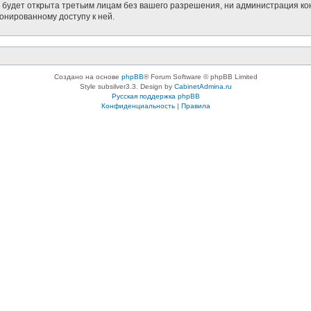
будет открыта третьим лицам без вашего разрешения, ни администрация кон
ионированному доступу к ней.
Создано на основе
phpBB
® Forum Software © phpBB Limited
Style subsilver3.3. Design by
CabinetAdmina.ru
Русская поддержка phpBB
Конфиденциальность
|
Правила