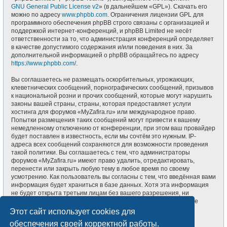
GNU General Public License v2
» (в дальнейшем «GPL»). Скачать его
можно по адресу
www.phpbb.com
. Ограничения лицензии GPL для
программного обеспечения phpBB строго связаны с организацией и
поддержкой интернет-конференций, и phpBB Limited не несёт
ответственности за то, что администрация конференций определяет
в качестве допустимого содержания и/или поведения в них. За
дополнительной информацией о phpBB обращайтесь по адресу
https://www.phpbb.com/
.
Вы соглашаетесь не размещать оскорбительных, угрожающих,
клеветнических сообщений, порнографических сообщений, призывов
к национальной розни и прочих сообщений, которые могут нарушить
законы вашей страны, страны, которая предоставляет услуги
хостинга для форумов «MyZafira.ru» или международное право.
Попытки размещения таких сообщений могут привести к вашему
немедленному отключению от конференции, при этом ваш провайдер
будет поставлен в известность, если мы сочтём это нужным. IP-
адреса всех сообщений сохраняются для возможности проведения
такой политики. Вы соглашаетесь с тем, что администраторы
форумов «MyZafira.ru» имеют право удалить, отредактировать,
перенести или закрыть любую тему в любое время по своему
усмотрению. Как пользователь вы согласны с тем, что введённая вами
информация будет храниться в базе данных. Хотя эта информация
не будет открыта третьим лицам без вашего разрешения, ни
администрация конференции «MyZafira.ru», ни phpBB Limited не
может быть ответственна за действия хакеров, которые могут
Этот сайт использует cookies для
привести к несанкционированному доступу к ней.
обеспечения своей корректной работы.