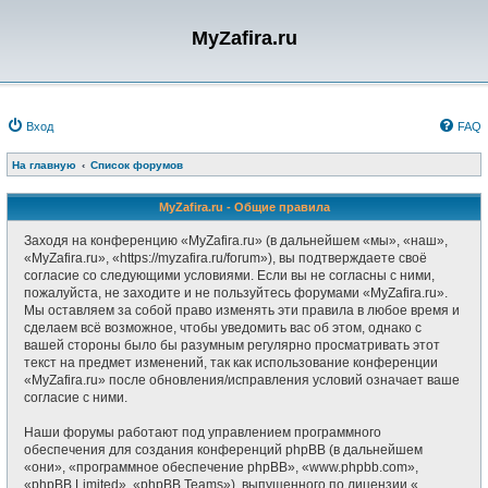
MyZafira.ru
Вход
FAQ
На главную
Список форумов
MyZafira.ru - Общие правила
Заходя на конференцию «MyZafira.ru» (в дальнейшем «мы», «наш»,
«MyZafira.ru», «https://myzafira.ru/forum»), вы подтверждаете своё
согласие со следующими условиями. Если вы не согласны с ними,
пожалуйста, не заходите и не пользуйтесь форумами «MyZafira.ru».
Мы оставляем за собой право изменять эти правила в любое время и
сделаем всё возможное, чтобы уведомить вас об этом, однако с
вашей стороны было бы разумным регулярно просматривать этот
текст на предмет изменений, так как использование конференции
«MyZafira.ru» после обновления/исправления условий означает ваше
согласие с ними.
Наши форумы работают под управлением программного
обеспечения для создания конференций phpBB (в дальнейшем
«они», «программное обеспечение phpBB», «www.phpbb.com»,
«phpBB Limited», «phpBB Teams»), выпущенного по лицензии «