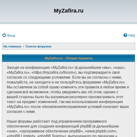
MyZafira.ru
Вход
FAQ
На главную
Список форумов
MyZafira.ru - Общие правила
Заходя на конференцию «MyZafira.ru» (в дальнейшем «мы», «наш»,
«MyZafira.ru», «https://myzafira.ru/forum»), вы подтверждаете своё
согласие со следующими условиями. Если вы не согласны с ними,
пожалуйста, не заходите и не пользуйтесь форумами «MyZafira.ru».
Мы оставляем за собой право изменять эти правила в любое время и
сделаем всё возможное, чтобы уведомить вас об этом, однако с
вашей стороны было бы разумным регулярно просматривать этот
текст на предмет изменений, так как использование конференции
«MyZafira.ru» после обновления/исправления условий означает ваше
согласие с ними.
Наши форумы работают под управлением программного
обеспечения для создания конференций phpBB (в дальнейшем
«они», «программное обеспечение phpBB», «www.phpbb.com»,
«phpBB Limited», «phpBB Teams»), выпущенного по лицензии «