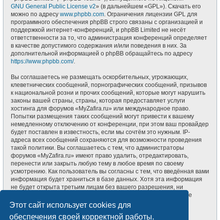
GNU General Public License v2
» (в дальнейшем «GPL»). Скачать его
можно по адресу
www.phpbb.com
. Ограничения лицензии GPL для
программного обеспечения phpBB строго связаны с организацией и
поддержкой интернет-конференций, и phpBB Limited не несёт
ответственности за то, что администрация конференций определяет
в качестве допустимого содержания и/или поведения в них. За
дополнительной информацией о phpBB обращайтесь по адресу
https://www.phpbb.com/
.
Вы соглашаетесь не размещать оскорбительных, угрожающих,
клеветнических сообщений, порнографических сообщений, призывов
к национальной розни и прочих сообщений, которые могут нарушить
законы вашей страны, страны, которая предоставляет услуги
хостинга для форумов «MyZafira.ru» или международное право.
Попытки размещения таких сообщений могут привести к вашему
немедленному отключению от конференции, при этом ваш провайдер
будет поставлен в известность, если мы сочтём это нужным. IP-
адреса всех сообщений сохраняются для возможности проведения
такой политики. Вы соглашаетесь с тем, что администраторы
форумов «MyZafira.ru» имеют право удалить, отредактировать,
перенести или закрыть любую тему в любое время по своему
усмотрению. Как пользователь вы согласны с тем, что введённая вами
информация будет храниться в базе данных. Хотя эта информация
не будет открыта третьим лицам без вашего разрешения, ни
администрация конференции «MyZafira.ru», ни phpBB Limited не
может быть ответственна за действия хакеров, которые могут
Этот сайт использует cookies для
привести к несанкционированному доступу к ней.
обеспечения своей корректной работы.