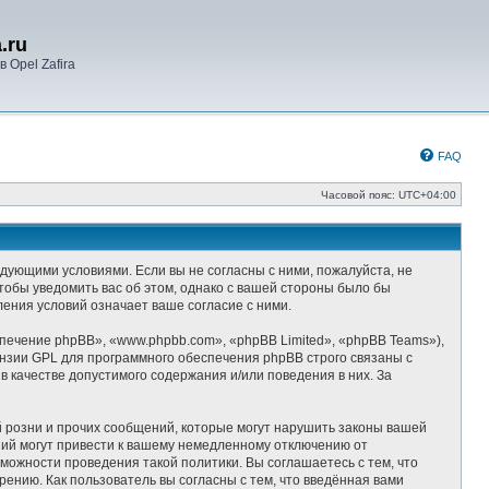
.ru
 Opel Zafira
FAQ
Часовой пояс:
UTC+04:00
следующими условиями. Если вы не согласны с ними, пожалуйста, не
чтобы уведомить вас об этом, однако с вашей стороны было бы
ления условий означает ваше согласие с ними.
ечение phpBB», «www.phpbb.com», «phpBB Limited», «phpBB Teams»),
ензии GPL для программного обеспечения phpBB строго связаны с
 качестве допустимого содержания и/или поведения в них. За
 розни и прочих сообщений, которые могут нарушить законы вашей
ний могут привести к вашему немедленному отключению от
можности проведения такой политики. Вы соглашаетесь с тем, что
ению. Как пользователь вы согласны с тем, что введённая вами