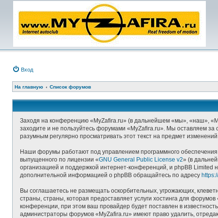
Вход
На главную
Список форумов
Заходя на конференцию «MyZafira.ru» (в дальнейшем «мы», «наш», «MyZ
заходите и не пользуйтесь форумами «MyZafira.ru». Мы оставляем за 
разумным регулярно просматривать этот текст на предмет изменений,
Наши форумы работают под управлением программного обеспечения д
выпущенного по лицензии «
GNU General Public License v2
» (в дальне
организацией и поддержкой интернет-конференций, и phpBB Limited н
дополнительной информацией о phpBB обращайтесь по адресу
https
Вы соглашаетесь не размещать оскорбительных, угрожающих, клеветн
страны, страны, которая предоставляет услуги хостинга для форумо
конференции, при этом ваш провайдер будет поставлен в известность
администраторы форумов «MyZafira.ru» имеют право удалить, отредак