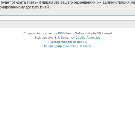
будет открыта третьим лицам без вашего разрешения, ни администрация кон
ионированному доступу к ней.
Создано на основе
phpBB
® Forum Software © phpBB Limited
Style subsilver3.3. Design by
CabinetAdmina.ru
Русская поддержка phpBB
Конфиденциальность
|
Правила