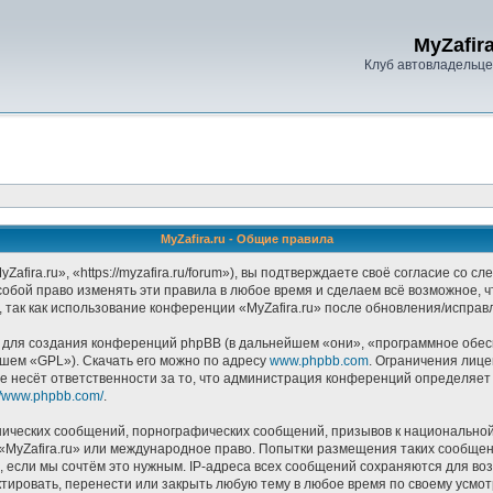
MyZafira
Клуб автовладельцев
MyZafira.ru - Общие правила
afira.ru», «https://myzafira.ru/forum»), вы подтверждаете своё согласие со 
собой право изменять эти правила в любое время и сделаем всё возможное, 
 так как использование конференции «MyZafira.ru» после обновления/исправ
ля создания конференций phpBB (в дальнейшем «они», «программное обесп
йшем «GPL»). Скачать его можно по адресу
www.phpbb.com
. Ограничения лиц
е несёт ответственности за то, что администрация конференций определяет в
://www.phpbb.com/
.
ических сообщений, порнографических сообщений, призывов к национальной
в «MyZafira.ru» или международное право. Попытки размещения таких сообще
, если мы сочтём это нужным. IP-адреса всех сообщений сохраняются для воз
тировать, перенести или закрыть любую тему в любое время по своему усмотр