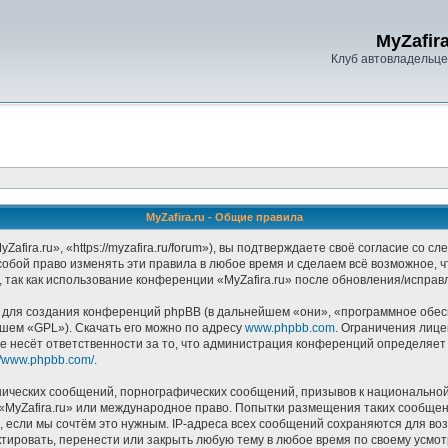
MyZafira
Клуб автовладельцев
MyZafira.ru - Общие правила
afira.ru», «https://myzafira.ru/forum»), вы подтверждаете своё согласие со 
собой право изменять эти правила в любое время и сделаем всё возможное, 
 так как использование конференции «MyZafira.ru» после обновления/исправ
ля создания конференций phpBB (в дальнейшем «они», «программное обесп
йшем «GPL»). Скачать его можно по адресу
www.phpbb.com
. Ограничения лиц
е несёт ответственности за то, что администрация конференций определяет в
://www.phpbb.com/
.
ических сообщений, порнографических сообщений, призывов к национальной
в «MyZafira.ru» или международное право. Попытки размещения таких сообще
, если мы сочтём это нужным. IP-адреса всех сообщений сохраняются для воз
тировать, перенести или закрыть любую тему в любое время по своему усмотр