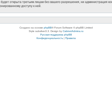
будет открыта третьим лицам без вашего разрешения, ни администрация кон
ионированному доступу к ней.
Создано на основе
phpBB
® Forum Software © phpBB Limited
Style subsilver3.3. Design by
CabinetAdmina.ru
Русская поддержка phpBB
Конфиденциальность
|
Правила