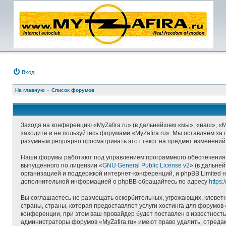
Вход
На главную
Список форумов
Заходя на конференцию «MyZafira.ru» (в дальнейшем «мы», «наш», «MyZ
заходите и не пользуйтесь форумами «MyZafira.ru». Мы оставляем за 
разумным регулярно просматривать этот текст на предмет изменений,
Наши форумы работают под управлением программного обеспечения д
выпущенного по лицензии «
GNU General Public License v2
» (в дальне
организацией и поддержкой интернет-конференций, и phpBB Limited н
дополнительной информацией о phpBB обращайтесь по адресу
https
Вы соглашаетесь не размещать оскорбительных, угрожающих, клеветн
страны, страны, которая предоставляет услуги хостинга для форумо
конференции, при этом ваш провайдер будет поставлен в известность
администраторы форумов «MyZafira.ru» имеют право удалить, отредак