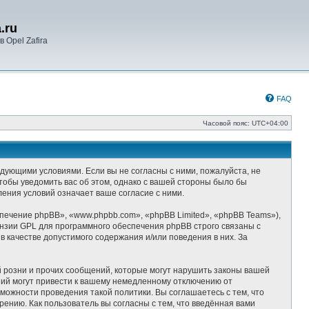
.ru
 Opel Zafira
FAQ
Часовой пояс:
UTC+04:00
следующими условиями. Если вы не согласны с ними, пожалуйста, не
чтобы уведомить вас об этом, однако с вашей стороны было бы
ления условий означает ваше согласие с ними.
ечение phpBB», «www.phpbb.com», «phpBB Limited», «phpBB Teams»),
ензии GPL для программного обеспечения phpBB строго связаны с
 качестве допустимого содержания и/или поведения в них. За
 розни и прочих сообщений, которые могут нарушить законы вашей
ний могут привести к вашему немедленному отключению от
можности проведения такой политики. Вы соглашаетесь с тем, что
ению. Как пользователь вы согласны с тем, что введённая вами