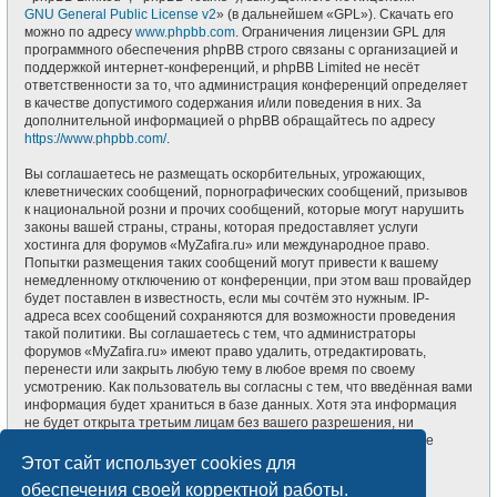
GNU General Public License v2
» (в дальнейшем «GPL»). Скачать его
можно по адресу
www.phpbb.com
. Ограничения лицензии GPL для
программного обеспечения phpBB строго связаны с организацией и
поддержкой интернет-конференций, и phpBB Limited не несёт
ответственности за то, что администрация конференций определяет
в качестве допустимого содержания и/или поведения в них. За
дополнительной информацией о phpBB обращайтесь по адресу
https://www.phpbb.com/
.
Вы соглашаетесь не размещать оскорбительных, угрожающих,
клеветнических сообщений, порнографических сообщений, призывов
к национальной розни и прочих сообщений, которые могут нарушить
законы вашей страны, страны, которая предоставляет услуги
хостинга для форумов «MyZafira.ru» или международное право.
Попытки размещения таких сообщений могут привести к вашему
немедленному отключению от конференции, при этом ваш провайдер
будет поставлен в известность, если мы сочтём это нужным. IP-
адреса всех сообщений сохраняются для возможности проведения
такой политики. Вы соглашаетесь с тем, что администраторы
форумов «MyZafira.ru» имеют право удалить, отредактировать,
перенести или закрыть любую тему в любое время по своему
усмотрению. Как пользователь вы согласны с тем, что введённая вами
информация будет храниться в базе данных. Хотя эта информация
не будет открыта третьим лицам без вашего разрешения, ни
администрация конференции «MyZafira.ru», ни phpBB Limited не
может быть ответственна за действия хакеров, которые могут
Этот сайт использует cookies для
привести к несанкционированному доступу к ней.
обеспечения своей корректной работы.