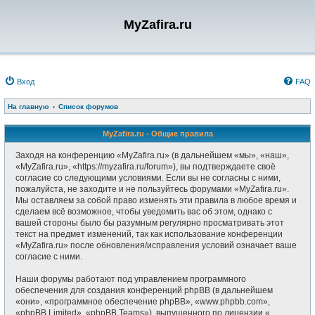
MyZafira.ru
Вход
FAQ
На главную
Список форумов
MyZafira.ru - Общие правила
Заходя на конференцию «MyZafira.ru» (в дальнейшем «мы», «наш»,
«MyZafira.ru», «https://myzafira.ru/forum»), вы подтверждаете своё
согласие со следующими условиями. Если вы не согласны с ними,
пожалуйста, не заходите и не пользуйтесь форумами «MyZafira.ru».
Мы оставляем за собой право изменять эти правила в любое время и
сделаем всё возможное, чтобы уведомить вас об этом, однако с
вашей стороны было бы разумным регулярно просматривать этот
текст на предмет изменений, так как использование конференции
«MyZafira.ru» после обновления/исправления условий означает ваше
согласие с ними.
Наши форумы работают под управлением программного
обеспечения для создания конференций phpBB (в дальнейшем
«они», «программное обеспечение phpBB», «www.phpbb.com»,
«phpBB Limited», «phpBB Teams»), выпущенного по лицензии «