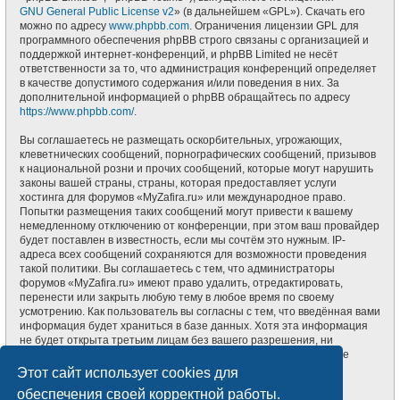
GNU General Public License v2
» (в дальнейшем «GPL»). Скачать его
можно по адресу
www.phpbb.com
. Ограничения лицензии GPL для
программного обеспечения phpBB строго связаны с организацией и
поддержкой интернет-конференций, и phpBB Limited не несёт
ответственности за то, что администрация конференций определяет
в качестве допустимого содержания и/или поведения в них. За
дополнительной информацией о phpBB обращайтесь по адресу
https://www.phpbb.com/
.
Вы соглашаетесь не размещать оскорбительных, угрожающих,
клеветнических сообщений, порнографических сообщений, призывов
к национальной розни и прочих сообщений, которые могут нарушить
законы вашей страны, страны, которая предоставляет услуги
хостинга для форумов «MyZafira.ru» или международное право.
Попытки размещения таких сообщений могут привести к вашему
немедленному отключению от конференции, при этом ваш провайдер
будет поставлен в известность, если мы сочтём это нужным. IP-
адреса всех сообщений сохраняются для возможности проведения
такой политики. Вы соглашаетесь с тем, что администраторы
форумов «MyZafira.ru» имеют право удалить, отредактировать,
перенести или закрыть любую тему в любое время по своему
усмотрению. Как пользователь вы согласны с тем, что введённая вами
информация будет храниться в базе данных. Хотя эта информация
не будет открыта третьим лицам без вашего разрешения, ни
администрация конференции «MyZafira.ru», ни phpBB Limited не
может быть ответственна за действия хакеров, которые могут
Этот сайт использует cookies для
привести к несанкционированному доступу к ней.
обеспечения своей корректной работы.