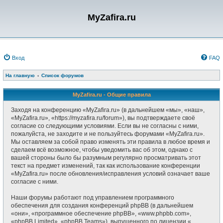
MyZafira.ru
Вход
FAQ
На главную
Список форумов
MyZafira.ru - Общие правила
Заходя на конференцию «MyZafira.ru» (в дальнейшем «мы», «наш»,
«MyZafira.ru», «https://myzafira.ru/forum»), вы подтверждаете своё
согласие со следующими условиями. Если вы не согласны с ними,
пожалуйста, не заходите и не пользуйтесь форумами «MyZafira.ru».
Мы оставляем за собой право изменять эти правила в любое время и
сделаем всё возможное, чтобы уведомить вас об этом, однако с
вашей стороны было бы разумным регулярно просматривать этот
текст на предмет изменений, так как использование конференции
«MyZafira.ru» после обновления/исправления условий означает ваше
согласие с ними.
Наши форумы работают под управлением программного
обеспечения для создания конференций phpBB (в дальнейшем
«они», «программное обеспечение phpBB», «www.phpbb.com»,
«phpBB Limited», «phpBB Teams»), выпущенного по лицензии «