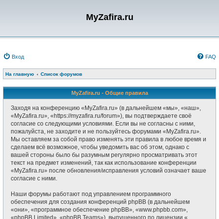
MyZafira.ru
Вход
FAQ
На главную
Список форумов
MyZafira.ru - Общие правила
Заходя на конференцию «MyZafira.ru» (в дальнейшем «мы», «наш»,
«MyZafira.ru», «https://myzafira.ru/forum»), вы подтверждаете своё
согласие со следующими условиями. Если вы не согласны с ними,
пожалуйста, не заходите и не пользуйтесь форумами «MyZafira.ru».
Мы оставляем за собой право изменять эти правила в любое время и
сделаем всё возможное, чтобы уведомить вас об этом, однако с
вашей стороны было бы разумным регулярно просматривать этот
текст на предмет изменений, так как использование конференции
«MyZafira.ru» после обновления/исправления условий означает ваше
согласие с ними.
Наши форумы работают под управлением программного
обеспечения для создания конференций phpBB (в дальнейшем
«они», «программное обеспечение phpBB», «www.phpbb.com»,
«phpBB Limited», «phpBB Teams»), выпущенного по лицензии «