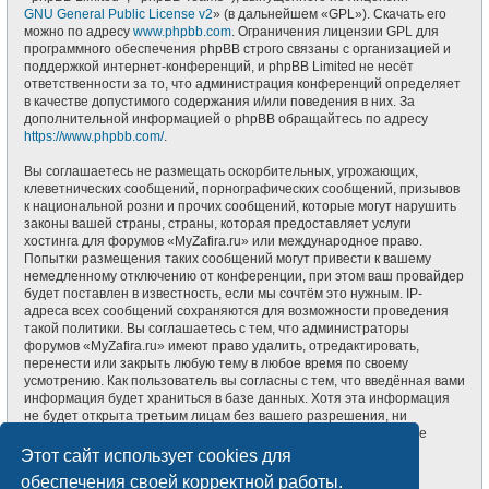
GNU General Public License v2
» (в дальнейшем «GPL»). Скачать его
можно по адресу
www.phpbb.com
. Ограничения лицензии GPL для
программного обеспечения phpBB строго связаны с организацией и
поддержкой интернет-конференций, и phpBB Limited не несёт
ответственности за то, что администрация конференций определяет
в качестве допустимого содержания и/или поведения в них. За
дополнительной информацией о phpBB обращайтесь по адресу
https://www.phpbb.com/
.
Вы соглашаетесь не размещать оскорбительных, угрожающих,
клеветнических сообщений, порнографических сообщений, призывов
к национальной розни и прочих сообщений, которые могут нарушить
законы вашей страны, страны, которая предоставляет услуги
хостинга для форумов «MyZafira.ru» или международное право.
Попытки размещения таких сообщений могут привести к вашему
немедленному отключению от конференции, при этом ваш провайдер
будет поставлен в известность, если мы сочтём это нужным. IP-
адреса всех сообщений сохраняются для возможности проведения
такой политики. Вы соглашаетесь с тем, что администраторы
форумов «MyZafira.ru» имеют право удалить, отредактировать,
перенести или закрыть любую тему в любое время по своему
усмотрению. Как пользователь вы согласны с тем, что введённая вами
информация будет храниться в базе данных. Хотя эта информация
не будет открыта третьим лицам без вашего разрешения, ни
администрация конференции «MyZafira.ru», ни phpBB Limited не
может быть ответственна за действия хакеров, которые могут
Этот сайт использует cookies для
привести к несанкционированному доступу к ней.
обеспечения своей корректной работы.