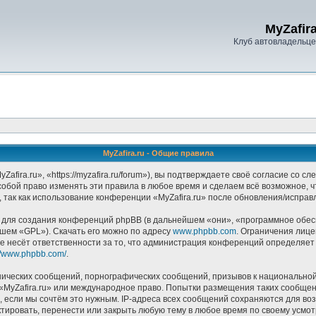
MyZafira
Клуб автовладельцев
MyZafira.ru - Общие правила
afira.ru», «https://myzafira.ru/forum»), вы подтверждаете своё согласие со 
собой право изменять эти правила в любое время и сделаем всё возможное, 
 так как использование конференции «MyZafira.ru» после обновления/исправ
ля создания конференций phpBB (в дальнейшем «они», «программное обесп
йшем «GPL»). Скачать его можно по адресу
www.phpbb.com
. Ограничения лиц
е несёт ответственности за то, что администрация конференций определяет в
://www.phpbb.com/
.
ических сообщений, порнографических сообщений, призывов к национальной
в «MyZafira.ru» или международное право. Попытки размещения таких сообще
, если мы сочтём это нужным. IP-адреса всех сообщений сохраняются для воз
тировать, перенести или закрыть любую тему в любое время по своему усмотр