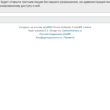
будет открыта третьим лицам без вашего разрешения, ни администрация кон
ионированному доступу к ней.
Создано на основе
phpBB
® Forum Software © phpBB Limited
Style subsilver3.3. Design by
CabinetAdmina.ru
Русская поддержка phpBB
Конфиденциальность
|
Правила