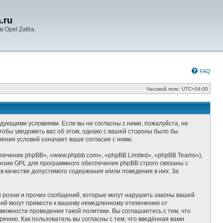
.ru
 Opel Zafira
FAQ
Часовой пояс:
UTC+04:00
следующими условиями. Если вы не согласны с ними, пожалуйста, не
чтобы уведомить вас об этом, однако с вашей стороны было бы
ления условий означает ваше согласие с ними.
ечение phpBB», «www.phpbb.com», «phpBB Limited», «phpBB Teams»),
ензии GPL для программного обеспечения phpBB строго связаны с
 качестве допустимого содержания и/или поведения в них. За
 розни и прочих сообщений, которые могут нарушить законы вашей
ний могут привести к вашему немедленному отключению от
можности проведения такой политики. Вы соглашаетесь с тем, что
ению. Как пользователь вы согласны с тем, что введённая вами