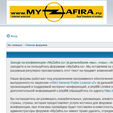
Вход
На главную
Список форумов
Заходя на конференцию «MyZafira.ru» (в дальнейшем «мы», «наш», «MyZ
заходите и не пользуйтесь форумами «MyZafira.ru». Мы оставляем за 
разумным регулярно просматривать этот текст на предмет изменений,
Наши форумы работают под управлением программного обеспечения д
выпущенного по лицензии «
GNU General Public License v2
» (в дальне
организацией и поддержкой интернет-конференций, и phpBB Limited н
дополнительной информацией о phpBB обращайтесь по адресу
https
Вы соглашаетесь не размещать оскорбительных, угрожающих, клеветн
страны, страны, которая предоставляет услуги хостинга для форумо
конференции, при этом ваш провайдер будет поставлен в известность
администраторы форумов «MyZafira.ru» имеют право удалить, отредак