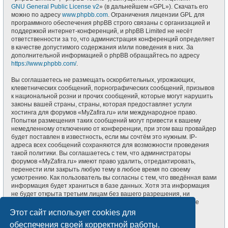
GNU General Public License v2
» (в дальнейшем «GPL»). Скачать его
можно по адресу
www.phpbb.com
. Ограничения лицензии GPL для
программного обеспечения phpBB строго связаны с организацией и
поддержкой интернет-конференций, и phpBB Limited не несёт
ответственности за то, что администрация конференций определяет
в качестве допустимого содержания и/или поведения в них. За
дополнительной информацией о phpBB обращайтесь по адресу
https://www.phpbb.com/
.
Вы соглашаетесь не размещать оскорбительных, угрожающих,
клеветнических сообщений, порнографических сообщений, призывов
к национальной розни и прочих сообщений, которые могут нарушить
законы вашей страны, страны, которая предоставляет услуги
хостинга для форумов «MyZafira.ru» или международное право.
Попытки размещения таких сообщений могут привести к вашему
немедленному отключению от конференции, при этом ваш провайдер
будет поставлен в известность, если мы сочтём это нужным. IP-
адреса всех сообщений сохраняются для возможности проведения
такой политики. Вы соглашаетесь с тем, что администраторы
форумов «MyZafira.ru» имеют право удалить, отредактировать,
перенести или закрыть любую тему в любое время по своему
усмотрению. Как пользователь вы согласны с тем, что введённая вами
информация будет храниться в базе данных. Хотя эта информация
не будет открыта третьим лицам без вашего разрешения, ни
администрация конференции «MyZafira.ru», ни phpBB Limited не
может быть ответственна за действия хакеров, которые могут
Этот сайт использует cookies для
привести к несанкционированному доступу к ней.
обеспечения своей корректной работы.