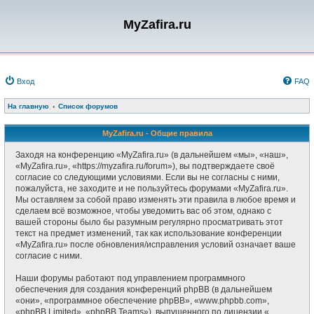
MyZafira.ru
Вход
FAQ
На главную
Список форумов
MyZafira.ru - Общие правила
Заходя на конференцию «MyZafira.ru» (в дальнейшем «мы», «наш»,
«MyZafira.ru», «https://myzafira.ru/forum»), вы подтверждаете своё
согласие со следующими условиями. Если вы не согласны с ними,
пожалуйста, не заходите и не пользуйтесь форумами «MyZafira.ru».
Мы оставляем за собой право изменять эти правила в любое время и
сделаем всё возможное, чтобы уведомить вас об этом, однако с
вашей стороны было бы разумным регулярно просматривать этот
текст на предмет изменений, так как использование конференции
«MyZafira.ru» после обновления/исправления условий означает ваше
согласие с ними.
Наши форумы работают под управлением программного
обеспечения для создания конференций phpBB (в дальнейшем
«они», «программное обеспечение phpBB», «www.phpbb.com»,
«phpBB Limited», «phpBB Teams»), выпущенного по лицензии «