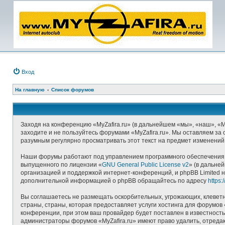
Вход
На главную
Список форумов
Заходя на конференцию «MyZafira.ru» (в дальнейшем «мы», «наш», «MyZ
заходите и не пользуйтесь форумами «MyZafira.ru». Мы оставляем за 
разумным регулярно просматривать этот текст на предмет изменений,
Наши форумы работают под управлением программного обеспечения д
выпущенного по лицензии «
GNU General Public License v2
» (в дальне
организацией и поддержкой интернет-конференций, и phpBB Limited н
дополнительной информацией о phpBB обращайтесь по адресу
https
Вы соглашаетесь не размещать оскорбительных, угрожающих, клеветн
страны, страны, которая предоставляет услуги хостинга для форумо
конференции, при этом ваш провайдер будет поставлен в известность
администраторы форумов «MyZafira.ru» имеют право удалить, отредак