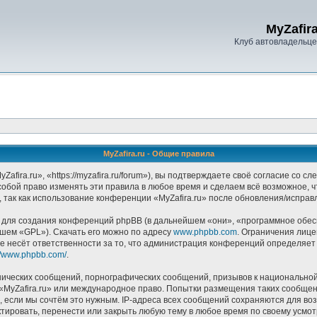
MyZafira
Клуб автовладельцев
MyZafira.ru - Общие правила
afira.ru», «https://myzafira.ru/forum»), вы подтверждаете своё согласие со 
собой право изменять эти правила в любое время и сделаем всё возможное, 
 так как использование конференции «MyZafira.ru» после обновления/исправ
ля создания конференций phpBB (в дальнейшем «они», «программное обесп
йшем «GPL»). Скачать его можно по адресу
www.phpbb.com
. Ограничения лиц
е несёт ответственности за то, что администрация конференций определяет в
://www.phpbb.com/
.
ических сообщений, порнографических сообщений, призывов к национальной
в «MyZafira.ru» или международное право. Попытки размещения таких сообще
, если мы сочтём это нужным. IP-адреса всех сообщений сохраняются для воз
тировать, перенести или закрыть любую тему в любое время по своему усмотр