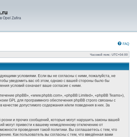
.ru
 Opel Zafira
FAQ
Часовой пояс:
UTC+04:00
следующими условиями. Если вы не согласны с ними, пожалуйста, не
чтобы уведомить вас об этом, однако с вашей стороны было бы
ления условий означает ваше согласие с ними.
ечение phpBB», «www.phpbb.com», «phpBB Limited», «phpBB Teams»),
ензии GPL для программного обеспечения phpBB строго связаны с
 качестве допустимого содержания и/или поведения в них. За
 розни и прочих сообщений, которые могут нарушить законы вашей
ний могут привести к вашему немедленному отключению от
можности проведения такой политики. Вы соглашаетесь с тем, что
ению. Как пользователь вы согласны с тем, что введённая вами