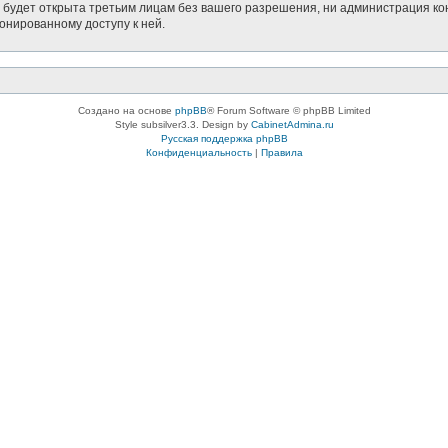
будет открыта третьим лицам без вашего разрешения, ни администрация кон
ионированному доступу к ней.
Создано на основе
phpBB
® Forum Software © phpBB Limited
Style subsilver3.3. Design by
CabinetAdmina.ru
Русская поддержка phpBB
Конфиденциальность
|
Правила