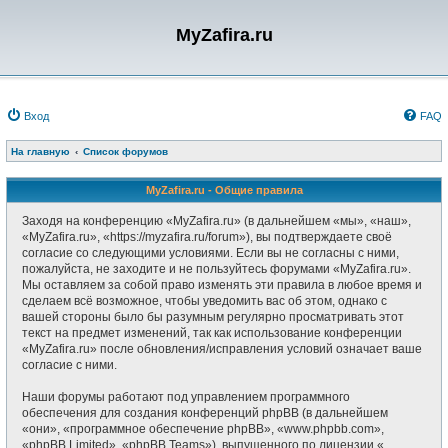
MyZafira.ru
Вход
FAQ
На главную
Список форумов
MyZafira.ru - Общие правила
Заходя на конференцию «MyZafira.ru» (в дальнейшем «мы», «наш»,
«MyZafira.ru», «https://myzafira.ru/forum»), вы подтверждаете своё
согласие со следующими условиями. Если вы не согласны с ними,
пожалуйста, не заходите и не пользуйтесь форумами «MyZafira.ru».
Мы оставляем за собой право изменять эти правила в любое время и
сделаем всё возможное, чтобы уведомить вас об этом, однако с
вашей стороны было бы разумным регулярно просматривать этот
текст на предмет изменений, так как использование конференции
«MyZafira.ru» после обновления/исправления условий означает ваше
согласие с ними.
Наши форумы работают под управлением программного
обеспечения для создания конференций phpBB (в дальнейшем
«они», «программное обеспечение phpBB», «www.phpbb.com»,
«phpBB Limited», «phpBB Teams»), выпущенного по лицензии «