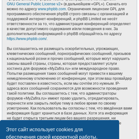
GNU General Public License v2
» (в дальнейшем «GPL»). Скачать его
можно по адресу
www.phpbb.com
. Ограничения лицензии GPL для
программного обеспечения phpBB строго связаны с организацией и
поддержкой интернет-конференций, и phpBB Limited не несёт
ответственности за то, что администрация конференций определяет
в качестве допустимого содержания и/или поведения в них. За
дополнительной информацией о phpBB обращайтесь по адресу
https://www.phpbb.com/
.
Вы соглашаетесь не размещать оскорбительных, угрожающих,
клеветнических сообщений, порнографических сообщений, призывов
к национальной розни и прочих сообщений, которые могут нарушить
законы вашей страны, страны, которая предоставляет услуги
хостинга для форумов «MyZafira.ru» или международное право.
Попытки размещения таких сообщений могут привести к вашему
немедленному отключению от конференции, при этом ваш провайдер
будет поставлен в известность, если мы сочтём это нужным. IP-
адреса всех сообщений сохраняются для возможности проведения
такой политики. Вы соглашаетесь с тем, что администраторы
форумов «MyZafira.ru» имеют право удалить, отредактировать,
перенести или закрыть любую тему в любое время по своему
усмотрению. Как пользователь вы согласны с тем, что введённая вами
информация будет храниться в базе данных. Хотя эта информация
не будет открыта третьим лицам без вашего разрешения, ни
администрация конференции «MyZafira.ru», ни phpBB Limited не
может быть ответственна за действия хакеров, которые могут
Этот сайт использует cookies для
привести к несанкционированному доступу к ней.
обеспечения своей корректной работы.