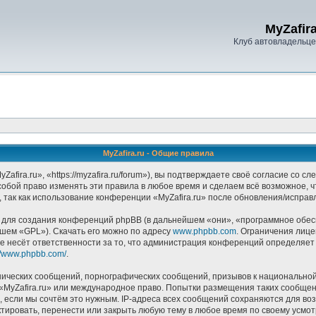
MyZafira
Клуб автовладельцев
MyZafira.ru - Общие правила
afira.ru», «https://myzafira.ru/forum»), вы подтверждаете своё согласие со 
собой право изменять эти правила в любое время и сделаем всё возможное, 
 так как использование конференции «MyZafira.ru» после обновления/исправ
ля создания конференций phpBB (в дальнейшем «они», «программное обесп
йшем «GPL»). Скачать его можно по адресу
www.phpbb.com
. Ограничения лиц
е несёт ответственности за то, что администрация конференций определяет в
://www.phpbb.com/
.
ических сообщений, порнографических сообщений, призывов к национальной
в «MyZafira.ru» или международное право. Попытки размещения таких сообще
, если мы сочтём это нужным. IP-адреса всех сообщений сохраняются для воз
тировать, перенести или закрыть любую тему в любое время по своему усмотр