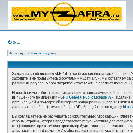
Вход
На главную
Список форумов
Заходя на конференцию «MyZafira.ru» (в дальнейшем «мы», «наш», «MyZ
заходите и не пользуйтесь форумами «MyZafira.ru». Мы оставляем за 
разумным регулярно просматривать этот текст на предмет изменений,
Наши форумы работают под управлением программного обеспечения д
выпущенного по лицензии «
GNU General Public License v2
» (в дальне
организацией и поддержкой интернет-конференций, и phpBB Limited н
дополнительной информацией о phpBB обращайтесь по адресу
https
Вы соглашаетесь не размещать оскорбительных, угрожающих, клеветн
страны, страны, которая предоставляет услуги хостинга для форумо
конференции, при этом ваш провайдер будет поставлен в известность
администраторы форумов «MyZafira.ru» имеют право удалить, отредак