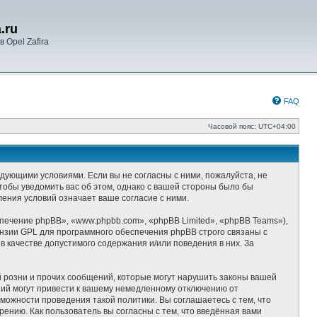
.ru
 Opel Zafira
FAQ
Часовой пояс:
UTC+04:00
следующими условиями. Если вы не согласны с ними, пожалуйста, не
чтобы уведомить вас об этом, однако с вашей стороны было бы
ления условий означает ваше согласие с ними.
ечение phpBB», «www.phpbb.com», «phpBB Limited», «phpBB Teams»),
ензии GPL для программного обеспечения phpBB строго связаны с
 качестве допустимого содержания и/или поведения в них. За
 розни и прочих сообщений, которые могут нарушить законы вашей
ний могут привести к вашему немедленному отключению от
можности проведения такой политики. Вы соглашаетесь с тем, что
ению. Как пользователь вы согласны с тем, что введённая вами