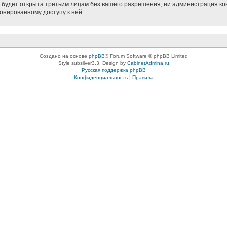
будет открыта третьим лицам без вашего разрешения, ни администрация кон
ионированному доступу к ней.
Создано на основе
phpBB
® Forum Software © phpBB Limited
Style subsilver3.3. Design by
CabinetAdmina.ru
Русская поддержка phpBB
Конфиденциальность
|
Правила