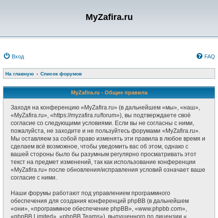
MyZafira.ru
Вход
FAQ
На главную
Список форумов
MyZafira.ru - Общие правила
Заходя на конференцию «MyZafira.ru» (в дальнейшем «мы», «наш»,
«MyZafira.ru», «https://myzafira.ru/forum»), вы подтверждаете своё
согласие со следующими условиями. Если вы не согласны с ними,
пожалуйста, не заходите и не пользуйтесь форумами «MyZafira.ru».
Мы оставляем за собой право изменять эти правила в любое время и
сделаем всё возможное, чтобы уведомить вас об этом, однако с
вашей стороны было бы разумным регулярно просматривать этот
текст на предмет изменений, так как использование конференции
«MyZafira.ru» после обновления/исправления условий означает ваше
согласие с ними.
Наши форумы работают под управлением программного
обеспечения для создания конференций phpBB (в дальнейшем
«они», «программное обеспечение phpBB», «www.phpbb.com»,
«phpBB Limited», «phpBB Teams»), выпущенного по лицензии «