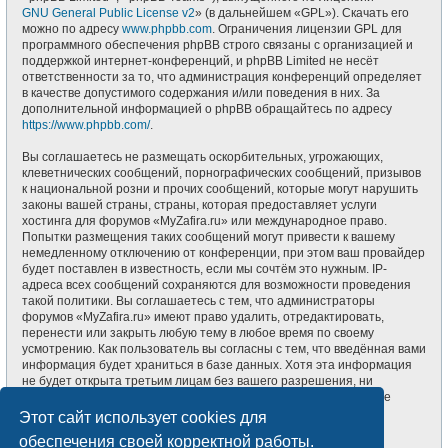
GNU General Public License v2
» (в дальнейшем «GPL»). Скачать его
можно по адресу
www.phpbb.com
. Ограничения лицензии GPL для
программного обеспечения phpBB строго связаны с организацией и
поддержкой интернет-конференций, и phpBB Limited не несёт
ответственности за то, что администрация конференций определяет
в качестве допустимого содержания и/или поведения в них. За
дополнительной информацией о phpBB обращайтесь по адресу
https://www.phpbb.com/
.
Вы соглашаетесь не размещать оскорбительных, угрожающих,
клеветнических сообщений, порнографических сообщений, призывов
к национальной розни и прочих сообщений, которые могут нарушить
законы вашей страны, страны, которая предоставляет услуги
хостинга для форумов «MyZafira.ru» или международное право.
Попытки размещения таких сообщений могут привести к вашему
немедленному отключению от конференции, при этом ваш провайдер
будет поставлен в известность, если мы сочтём это нужным. IP-
адреса всех сообщений сохраняются для возможности проведения
такой политики. Вы соглашаетесь с тем, что администраторы
форумов «MyZafira.ru» имеют право удалить, отредактировать,
перенести или закрыть любую тему в любое время по своему
усмотрению. Как пользователь вы согласны с тем, что введённая вами
информация будет храниться в базе данных. Хотя эта информация
не будет открыта третьим лицам без вашего разрешения, ни
администрация конференции «MyZafira.ru», ни phpBB Limited не
может быть ответственна за действия хакеров, которые могут
Этот сайт использует cookies для
привести к несанкционированному доступу к ней.
обеспечения своей корректной работы.