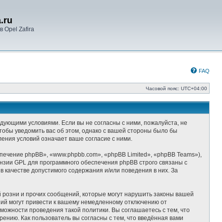
.ru
 Opel Zafira
FAQ
Часовой пояс:
UTC+04:00
следующими условиями. Если вы не согласны с ними, пожалуйста, не
чтобы уведомить вас об этом, однако с вашей стороны было бы
ления условий означает ваше согласие с ними.
ечение phpBB», «www.phpbb.com», «phpBB Limited», «phpBB Teams»),
ензии GPL для программного обеспечения phpBB строго связаны с
 качестве допустимого содержания и/или поведения в них. За
 розни и прочих сообщений, которые могут нарушить законы вашей
ний могут привести к вашему немедленному отключению от
можности проведения такой политики. Вы соглашаетесь с тем, что
ению. Как пользователь вы согласны с тем, что введённая вами