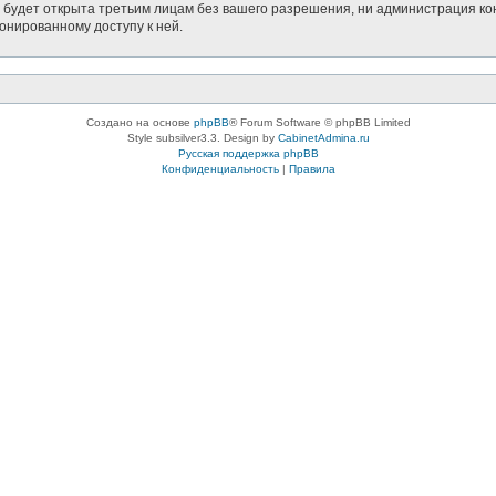
будет открыта третьим лицам без вашего разрешения, ни администрация кон
ионированному доступу к ней.
Создано на основе
phpBB
® Forum Software © phpBB Limited
Style subsilver3.3. Design by
CabinetAdmina.ru
Русская поддержка phpBB
Конфиденциальность
|
Правила