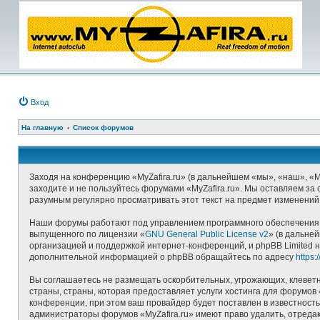
Вход
На главную
Список форумов
Заходя на конференцию «MyZafira.ru» (в дальнейшем «мы», «наш», «MyZ
заходите и не пользуйтесь форумами «MyZafira.ru». Мы оставляем за 
разумным регулярно просматривать этот текст на предмет изменений,
Наши форумы работают под управлением программного обеспечения д
выпущенного по лицензии «
GNU General Public License v2
» (в дальне
организацией и поддержкой интернет-конференций, и phpBB Limited н
дополнительной информацией о phpBB обращайтесь по адресу
https
Вы соглашаетесь не размещать оскорбительных, угрожающих, клеветн
страны, страны, которая предоставляет услуги хостинга для форумо
конференции, при этом ваш провайдер будет поставлен в известность
администраторы форумов «MyZafira.ru» имеют право удалить, отредак