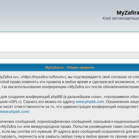
MyZafira
Клуб автовладельцев
MyZafira.ru - Общие правила
afira.ru», «https://myzafira.ru/forum»), вы подтверждаете своё согласие со 
собой право изменять эти правила в любое время и сделаем всё возможное, 
 так как использование конференции «MyZafira.ru» после обновления/исправ
ля создания конференций phpBB (в дальнейшем «они», «программное обесп
йшем «GPL»). Скачать его можно по адресу
www.phpbb.com
. Ограничения лиц
е несёт ответственности за то, что администрация конференций определяет в
://www.phpbb.com/
.
ических сообщений, порнографических сообщений, призывов к национальной
в «MyZafira.ru» или международное право. Попытки размещения таких сообще
, если мы сочтём это нужным. IP-адреса всех сообщений сохраняются для воз
тировать, перенести или закрыть любую тему в любое время по своему усмотр