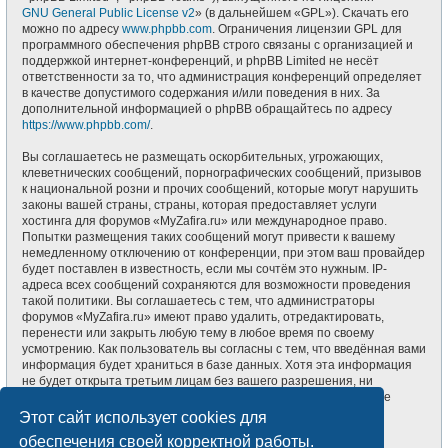
GNU General Public License v2
» (в дальнейшем «GPL»). Скачать его
можно по адресу
www.phpbb.com
. Ограничения лицензии GPL для
программного обеспечения phpBB строго связаны с организацией и
поддержкой интернет-конференций, и phpBB Limited не несёт
ответственности за то, что администрация конференций определяет
в качестве допустимого содержания и/или поведения в них. За
дополнительной информацией о phpBB обращайтесь по адресу
https://www.phpbb.com/
.
Вы соглашаетесь не размещать оскорбительных, угрожающих,
клеветнических сообщений, порнографических сообщений, призывов
к национальной розни и прочих сообщений, которые могут нарушить
законы вашей страны, страны, которая предоставляет услуги
хостинга для форумов «MyZafira.ru» или международное право.
Попытки размещения таких сообщений могут привести к вашему
немедленному отключению от конференции, при этом ваш провайдер
будет поставлен в известность, если мы сочтём это нужным. IP-
адреса всех сообщений сохраняются для возможности проведения
такой политики. Вы соглашаетесь с тем, что администраторы
форумов «MyZafira.ru» имеют право удалить, отредактировать,
перенести или закрыть любую тему в любое время по своему
усмотрению. Как пользователь вы согласны с тем, что введённая вами
информация будет храниться в базе данных. Хотя эта информация
не будет открыта третьим лицам без вашего разрешения, ни
администрация конференции «MyZafira.ru», ни phpBB Limited не
может быть ответственна за действия хакеров, которые могут
Этот сайт использует cookies для
привести к несанкционированному доступу к ней.
обеспечения своей корректной работы.