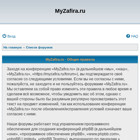
MyZafira.ru
Вход
FAQ
На главную
Список форумов
MyZafira.ru - Общие правила
Заходя на конференцию «MyZafira.ru» (в дальнейшем «мы», «наш»,
«MyZafira.ru», «https://myzafira.ru/forum»), вы подтверждаете своё
согласие со следующими условиями. Если вы не согласны с ними,
пожалуйста, не заходите и не пользуйтесь форумами «MyZafira.ru».
Мы оставляем за собой право изменять эти правила в любое время и
сделаем всё возможное, чтобы уведомить вас об этом, однако с
вашей стороны было бы разумным регулярно просматривать этот
текст на предмет изменений, так как использование конференции
«MyZafira.ru» после обновления/исправления условий означает ваше
согласие с ними.
Наши форумы работают под управлением программного
обеспечения для создания конференций phpBB (в дальнейшем
«они», «программное обеспечение phpBB», «www.phpbb.com»,
«phpBB Limited», «phpBB Teams»), выпущенного по лицензии «