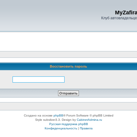
MyZafira
Клуб автовладельцев
Восстановить пароль
Создано на основе
phpBB
® Forum Software © phpBB Limited
Style subsilver3.3. Design by
CabinetAdmina.ru
Русская поддержка phpBB
Конфиденциальность
|
Правила