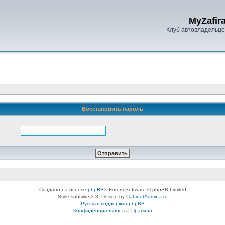
MyZafira
Клуб автовладельцев
Восстановить пароль
Создано на основе
phpBB
® Forum Software © phpBB Limited
Style subsilver3.3. Design by
CabinetAdmina.ru
Русская поддержка phpBB
Конфиденциальность
|
Правила