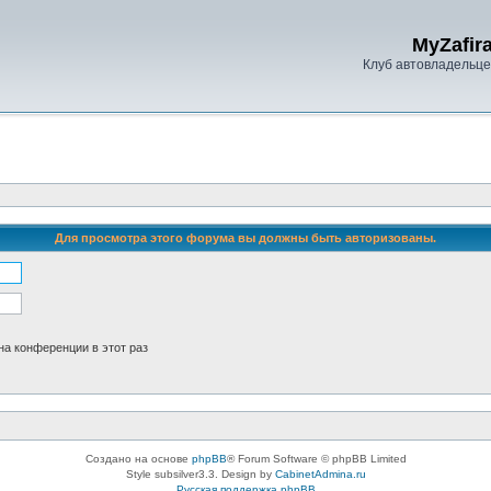
MyZafira
Клуб автовладельцев
Для просмотра этого форума вы должны быть авторизованы.
а конференции в этот раз
Создано на основе
phpBB
® Forum Software © phpBB Limited
Style subsilver3.3. Design by
CabinetAdmina.ru
Русская поддержка phpBB